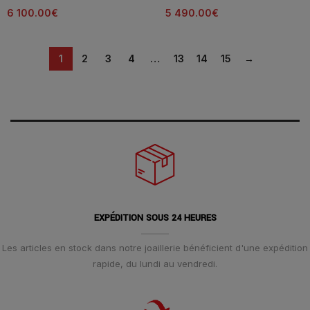
6 100.00
€
5 490.00
€
1
2
3
4
…
13
14
15
→
EXPÉDITION SOUS 24 HEURES
Les articles en stock dans notre joaillerie bénéficient d'une expédition
rapide, du lundi au vendredi.