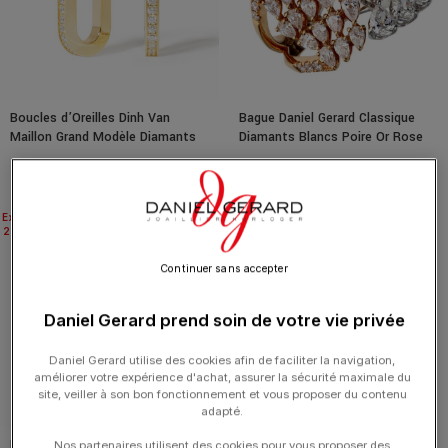
Boucles d’Oreilles Dinh Van
Bague Daniel Gerard Classique
Maillon Grand Modèle Diamants
Diamants Blancs Poire Or Rose
Or Jaune
25 990.00
€
7 300.00
€
Expédié
Expédié
24H
24H
Continuer sans accepter
Daniel Gerard prend soin de votre vie privée
Daniel Gerard utilise des cookies afin de faciliter la navigation,
améliorer votre expérience d'achat, assurer la sécurité maximale du
site, veiller à son bon fonctionnement et vous proposer du contenu
adapté.
Bracelet Dinh Van Serrure
Pendentif Dinh Van Pulse Pavé 3
Nos partenaires utilisent des cookies pour vous proposer des