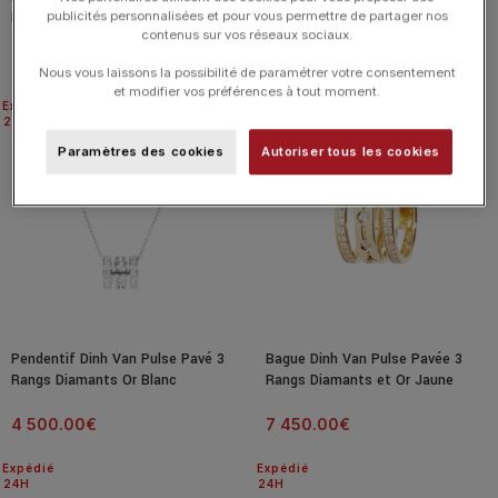
publicités personnalisées et pour vous permettre de partager nos
Diamants Or Jaune
Rangs Diamants Or Jaune
contenus sur vos réseaux sociaux.
4 500.00
€
4 300.00
€
Nous vous laissons la possibilité de paramétrer votre consentement
et modifier vos préférences à tout moment.
Expédié
Expédié
24H
24H
Paramètres des cookies
Autoriser tous les cookies
Pendentif Dinh Van Pulse Pavé 3
Bague Dinh Van Pulse Pavée 3
Rangs Diamants Or Blanc
Rangs Diamants et Or Jaune
4 500.00
€
7 450.00
€
Expédié
Expédié
24H
24H