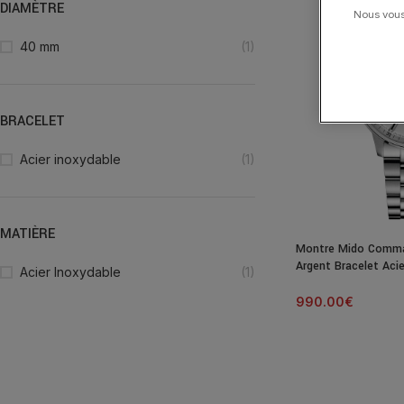
DIAMÈTRE
Nous vous 
40 mm
(1)
BRACELET
Acier inoxydable
(1)
MATIÈRE
Montre Mido Comma
Argent Bracelet Acie
Acier Inoxydable
(1)
990.00
€