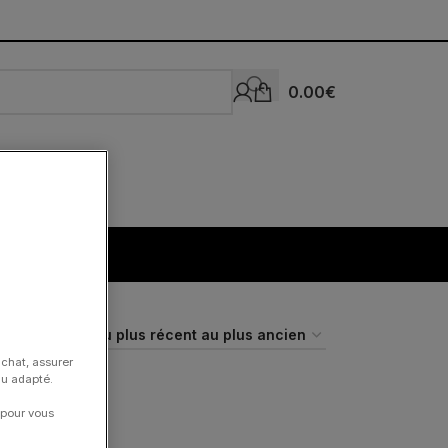
0.00
€
achat, assurer
nu adapté.
 pour vous