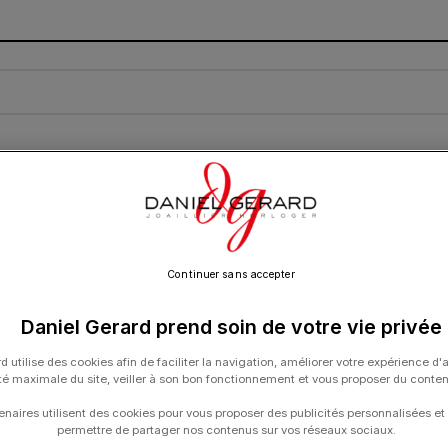
R À DIAMANTS
CARTE CADEAU
CONTACT
Argent
Continuer sans accepter
Daniel Gerard prend soin de votre vie privée
dran
/
Argent
Show
9
12
18
24
d utilise des cookies afin de faciliter la navigation, améliorer votre expérience d'
ité maximale du site, veiller à son bon fonctionnement et vous proposer du conte
enaires utilisent des cookies pour vous proposer des publicités personnalisées et
permettre de partager nos contenus sur vos réseaux sociaux.