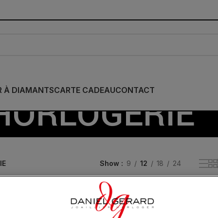
R À DIAMANTS
CARTE CADEAU
CONTACT
HORLOGERIE
IE
Show
9
12
18
24
Expédié
24H