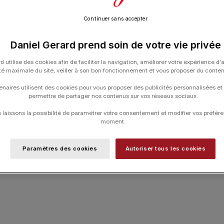
Continuer sans accepter
Daniel Gerard prend soin de votre vie privée
d utilise des cookies afin de faciliter la navigation, améliorer votre expérience d'
ité maximale du site, veiller à son bon fonctionnement et vous proposer du conte
enaires utilisent des cookies pour vous proposer des publicités personnalisées et
permettre de partager nos contenus sur vos réseaux sociaux.
laissons la possibilité de paramétrer votre consentement et modifier vos préfére
moment.
zzmaster Quartz 32
Montre Mido Baroncelli Heritage 39mm
celet Acier
Cadran Blanc Bracelet Cuir Noir
Paramètres des cookies
Autoriser tous les cookies
1 170.00
€