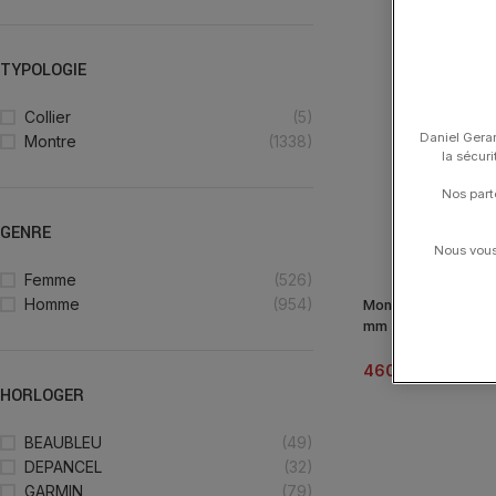
TYPOLOGIE
Collier
(5)
Daniel Gerar
Montre
(1338)
la sécur
Nos part
GENRE
Nous vous 
Femme
(526)
Homme
(954)
Montre Hamilton Ja
mm Cadran Rose Bra
460.00
€
HORLOGER
BEAUBLEU
(49)
DEPANCEL
(32)
GARMIN
(79)