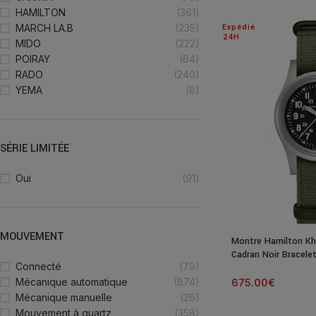
HAMILTON
(361)
MARCH LA.B
(235)
Expédié
24H
MIDO
(222)
POIRAY
(64)
RADO
(240)
YEMA
(8)
SÉRIE LIMITÉE
Oui
(91)
MOUVEMENT
Montre Hamilton Kha
Cadran Noir Bracele
Connecté
(79)
Mécanique automatique
(874)
675.00
€
Mécanique manuelle
(26)
Mouvement à quartz
(358)