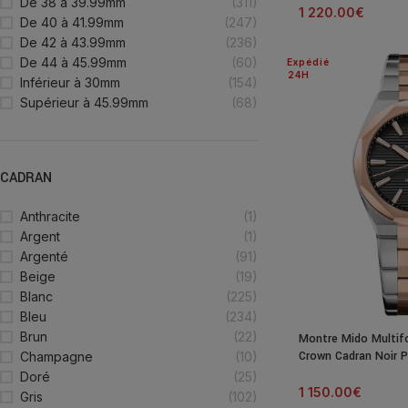
De 38 à 39.99mm
(311)
1 220.00
€
De 40 à 41.99mm
(247)
De 42 à 43.99mm
(236)
De 44 à 45.99mm
(60)
Expédié
24H
Inférieur à 30mm
(154)
Supérieur à 45.99mm
(68)
CADRAN
Anthracite
(1)
Argent
(1)
Argenté
(91)
Beige
(19)
Blanc
(225)
Bleu
(234)
Brun
(22)
Montre Mido Multifo
Crown Cadran Noir 
Champagne
(10)
Doré
(25)
1 150.00
€
Gris
(102)