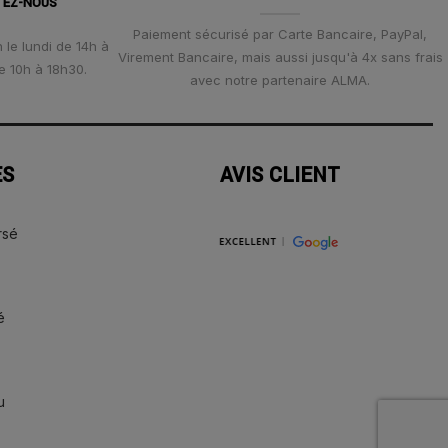
TEZ-NOUS
Paiement sécurisé par Carte Bancaire, PayPal,
 le lundi de 14h à
Virement Bancaire, mais aussi jusqu'à 4x sans frais
e 10h à 18h30.
avec notre partenaire ALMA.
ES
AVIS CLIENT
rsé
é
u