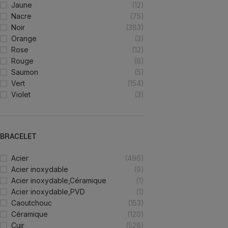
Jaune
(12)
Nacre
(75)
Noir
(383)
Orange
(3)
Rose
(12)
Rouge
(8)
Saumon
(5)
Vert
(154)
Violet
(3)
BRACELET
Acier
(496)
Acier inoxydable
(9)
Acier inoxydable,Céramique
(1)
Acier inoxydable,PVD
(1)
Caoutchouc
(153)
Céramique
(120)
Cuir
(528)