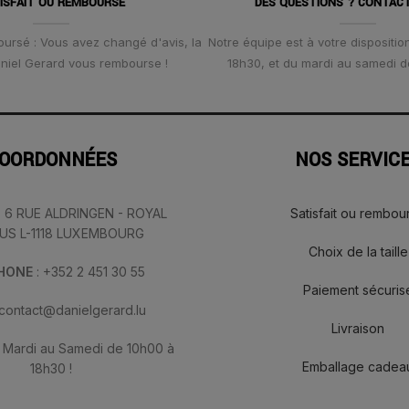
ISFAIT OU REMBOURSÉ
DES QUESTIONS ? CONTAC
oursé : Vous avez changé d'avis, la
Notre équipe est à votre disposition
Daniel Gerard vous rembourse !
18h30, et du mardi au samedi d
OORDONNÉES
NOS SERVIC
: 6 RUE ALDRINGEN - ROYAL
Satisfait ou rembou
IUS L-1118 LUXEMBOURG
Choix de la taille
PHONE
: +352 2 451 30 55
Paiement sécuris
 contact@danielgerard.lu
Livraison
: Mardi au Samedi de 10h00 à
Emballage cadea
18h30 !