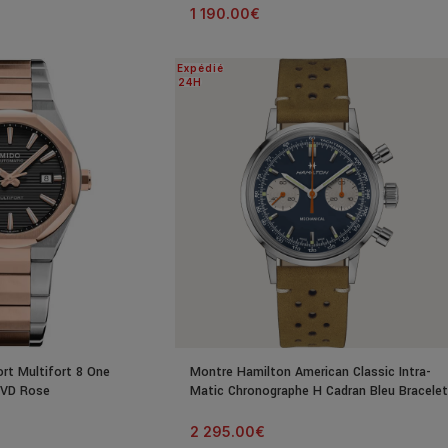
1 190.00
€
Expédié
24H
rt Multifort 8 One
Montre Hamilton American Classic Intra-
PVD Rose
Matic Chronographe H Cadran Bleu Bracelet
Cuir 40mm
2 295.00
€