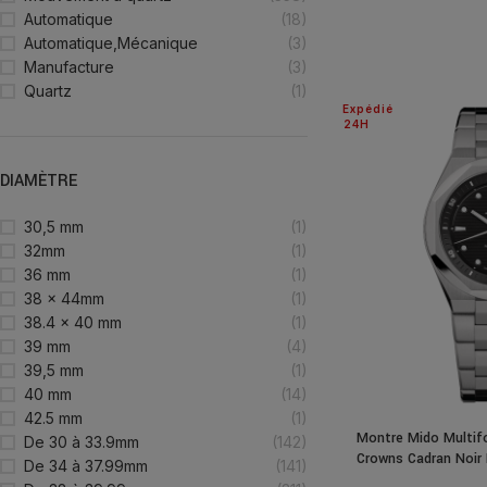
Automatique
(18)
Automatique,Mécanique
(3)
Manufacture
(3)
Quartz
(1)
Expédié
24H
DIAMÈTRE
30,5 mm
(1)
32mm
(1)
36 mm
(1)
38 x 44mm
(1)
38.4 x 40 mm
(1)
39 mm
(4)
39,5 mm
(1)
40 mm
(14)
42.5 mm
(1)
Montre Mido Multifo
De 30 à 33.9mm
(142)
Crowns Cadran Noir 
De 34 à 37.99mm
(141)