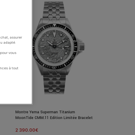
achat, assurer
nu adapté.
 pour vous
nces à tout
Montre Yema Superman Titanium
MoonTide CMM.11 Edition Limitée Bracelet
Titane
2 390.00
€