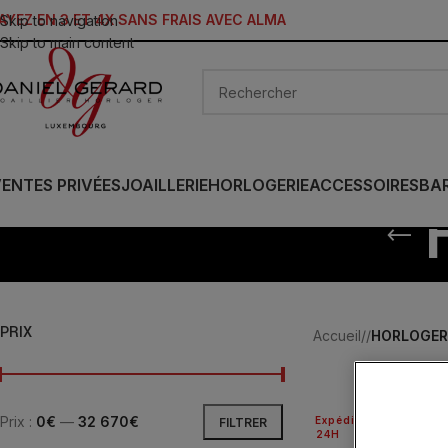
AYEZ EN 3 ET 4X SANS FRAIS AVEC ALMA
Skip to navigation
Skip to main content
ENTES PRIVÉES
JOAILLERIE
HORLOGERIE
ACCESSOIRES
BA
PRIX
Accueil
/
HORLOGER
Prix :
0€
—
32 670€
Expédié
FILTRER
24H