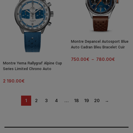
Montre Depancel Autosport Blue
Auto Cadran Bleu Bracelet Cuir
39MM
750.00
€
–
780.00
€
Montre Yema Rallygraf Alpine Cup
Series Limited Chrono Auto
Cadran Bleu Bracelet Cuir 41MM
2 190.00
€
1
2
3
4
…
18
19
20
→