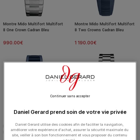
Montre Mido Multifort Multifort
Montre Mido Multifort Multifort
8 One Crown Cadran Bleu
8 Two Crowns Cadran Bleu
Bracelet Acier
Bracelet Caoutchouc
990.00
€
1 190.00
€
Continuer sans accepter
Daniel Gerard prend soin de votre vie privée
Daniel Gerard utilise des cookies afin de faciliter la navigation,
Montre Depancel Série R01 DAMS
Montre Mido Commander
améliorer votre expérience d'achat, assurer la sécurité maximale du
Lucas Oil – Édition limitée
Datoday Cadran Bleu Bracelet
site, veiller à son bon fonctionnement et vous proposer du contenu
Acier inoxydable