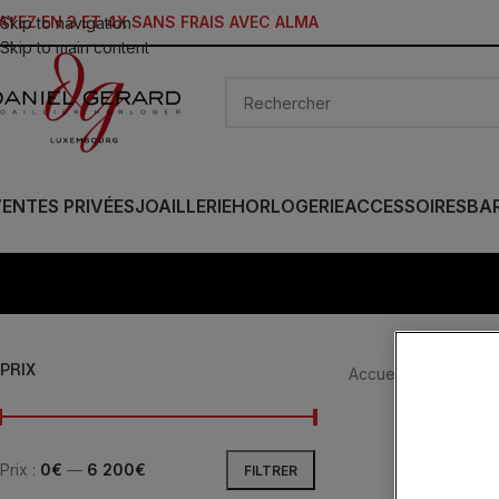
AYEZ EN 3 ET 4X SANS FRAIS AVEC ALMA
Skip to navigation
Skip to main content
ENTES PRIVÉES
JOAILLERIE
HORLOGERIE
ACCESSOIRES
BA
PRIX
Accueil
/
Produit Ca
Prix :
0€
—
6 200€
FILTRER