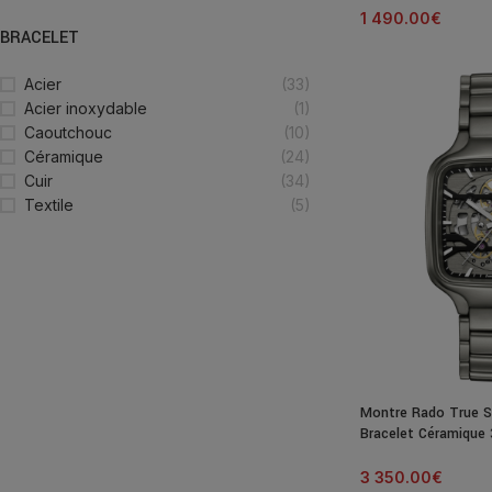
1 490.00
€
BRACELET
Acier
(33)
Acier inoxydable
(1)
Caoutchouc
(10)
Céramique
(24)
Cuir
(34)
Textile
(5)
Montre Rado True S
Bracelet Céramiqu
3 350.00
€