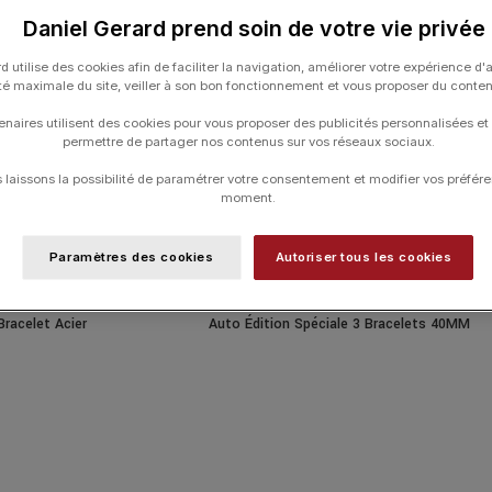
Daniel Gerard prend soin de votre vie privée
d utilise des cookies afin de faciliter la navigation, améliorer votre expérience d'
ité maximale du site, veiller à son bon fonctionnement et vous proposer du conte
enaires utilisent des cookies pour vous proposer des publicités personnalisées et
permettre de partager nos contenus sur vos réseaux sociaux.
laissons la possibilité de paramétrer votre consentement et modifier vos préfére
moment.
Paramètres des cookies
Autoriser tous les cookies
rt Multifort 8 Two
Montre Mido Multifort TV Big Date S01E02
Bracelet Acier
Auto Édition Spéciale 3 Bracelets 40MM