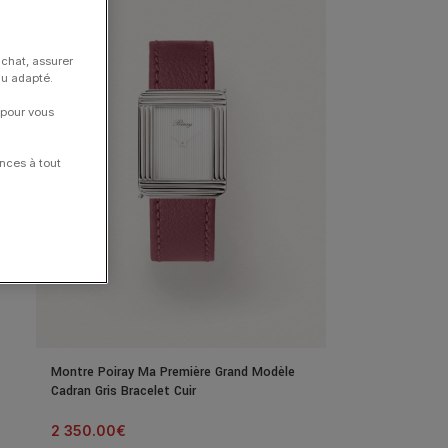
achat, assurer
nu adapté.
 pour vous
nces à tout
Montre Poiray Ma Première Grand Modèle
Cadran Gris Bracelet Cuir
2 350.00
€