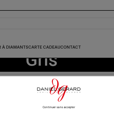
R À DIAMANTS
CARTE CADEAU
CONTACT
Gris
dran
/
Gris
Show
9
12
18
24
Continuer sans accepter