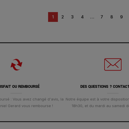
1
2
3
4
…
7
8
9
ISFAIT OU REMBOURSÉ
DES QUESTIONS ? CONTAC
oursé : Vous avez changé d'avis, la
Notre équipe est à votre disposition
Daniel Gerard vous rembourse !
18h30, et du mardi au samedi d