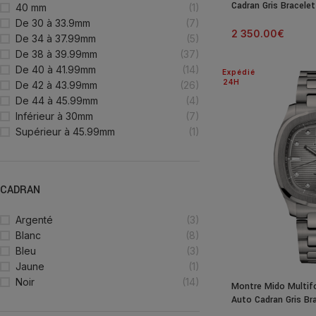
Cadran Gris Bracelet
40 mm
(1)
De 30 à 33.9mm
(7)
2 350.00
€
De 34 à 37.99mm
(5)
De 38 à 39.99mm
(37)
De 40 à 41.99mm
(14)
Expédié
24H
De 42 à 43.99mm
(26)
De 44 à 45.99mm
(4)
Inférieur à 30mm
(7)
Supérieur à 45.99mm
(1)
CADRAN
Argenté
(3)
Blanc
(8)
Bleu
(3)
Jaune
(1)
Noir
(14)
Montre Mido Multifo
Auto Cadran Gris Br