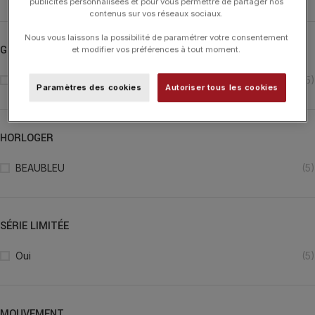
publicités personnalisées et pour vous permettre de partager nos
contenus sur vos réseaux sociaux.
Nous vous laissons la possibilité de paramétrer votre consentement
GENRE
et modifier vos préférences à tout moment.
Homme
(5)
Paramètres des cookies
Autoriser tous les cookies
HORLOGER
BEAUBLEU
(5)
SÉRIE LIMITÉE
Oui
(5)
MOUVEMENT