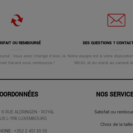
ISFAIT OU REMBOURSÉ
DES QUESTIONS ? CONTAC
oursé : Vous avez changé d'avis, la
Notre équipe est à votre disposition
Daniel Gerard vous rembourse !
18h30, et du mardi au samedi d
OORDONNÉES
NOS SERVIC
: 6 RUE ALDRINGEN - ROYAL
Satisfait ou rembou
IUS L-1118 LUXEMBOURG
Choix de la taille
PHONE
: +352 2 451 30 55