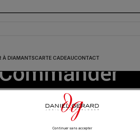
R À DIAMANTS
CARTE CADEAU
CONTACT
Commander
IE
/
MIDO
/
Show
9
12
18
24
Continuer sans accepter
Expédié