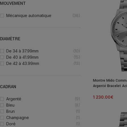
MOUVEMENT
Mécanique automatique
(38)
DIAMÈTRE
De 34 à 37.99mm
(10)
De 40 à 41.99mm
(15)
De 42 à 43.99mm
(13)
Montre Mido Comma
Argenté Bracelet A
CADRAN
1 230.00
€
Argenté
(9)
Bleu
(8)
Brun
(1)
Champagne
(1)
Doré
(1)