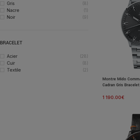
Gris
(8)
Nacre
(1)
Noir
(9)
BRACELET
Acier
(28)
Cuir
(8)
Textile
(2)
Montre Mido Comma
Cadran Gris Bracele
1 190.00
€