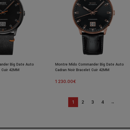
nder Big Date Auto
Montre Mido Commander Big Date Auto
t Cuir 42MM
Cadran Noir Bracelet Cuir 42MM
1 230.00
€
1
2
3
4
→