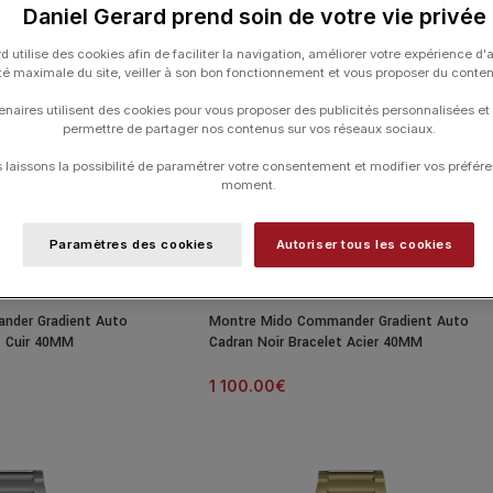
24H
Daniel Gerard prend soin de votre vie privée
d utilise des cookies afin de faciliter la navigation, améliorer votre expérience d'
ité maximale du site, veiller à son bon fonctionnement et vous proposer du conte
enaires utilisent des cookies pour vous proposer des publicités personnalisées et
permettre de partager nos contenus sur vos réseaux sociaux.
laissons la possibilité de paramétrer votre consentement et modifier vos préfére
moment.
Paramètres des cookies
Autoriser tous les cookies
nder Gradient Auto
Montre Mido Commander Gradient Auto
t Cuir 40MM
Cadran Noir Bracelet Acier 40MM
1 100.00
€