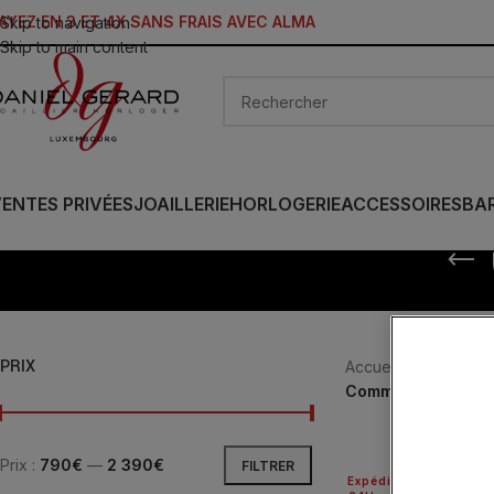
AYEZ EN 3 ET 4X SANS FRAIS AVEC ALMA
Skip to navigation
Skip to main content
ENTES PRIVÉES
JOAILLERIE
HORLOGERIE
ACCESSOIRES
BA
PRIX
Accueil
/
HORLOGER
Commander
Prix :
790€
—
2 390€
FILTRER
Expédié