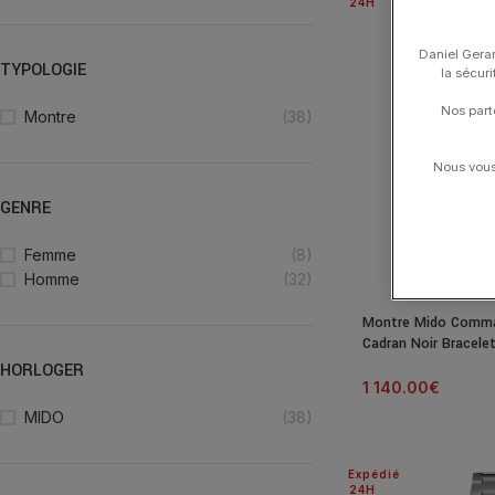
24H
Daniel Gerar
TYPOLOGIE
la sécur
Nos part
Montre
(38)
Nous vous 
GENRE
Femme
(8)
Homme
(32)
Montre Mido Comma
Cadran Noir Bracele
HORLOGER
1 140.00
€
MIDO
(38)
Expédié
24H