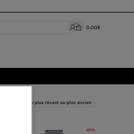
0.00
€
-20%
Expédié