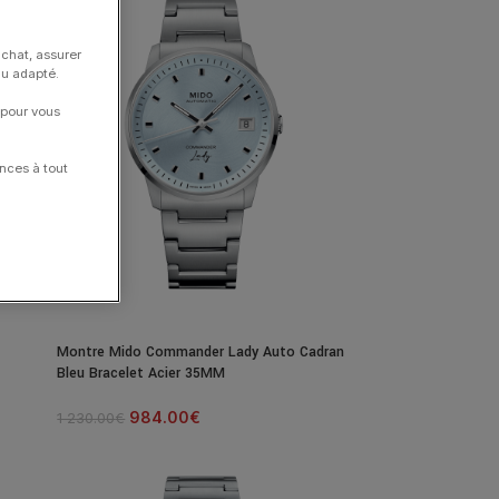
24H
achat, assurer
nu adapté.
 pour vous
nces à tout
SALE
Montre Mido Commander Lady Auto Cadran
Bleu Bracelet Acier 35MM
984.00
€
1 230.00
€