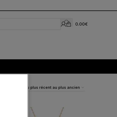
0.00
€
Expédié
24H