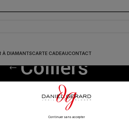
R À DIAMANTS
CARTE CADEAU
CONTACT
Colliers
/
DINH VAN
/
Colliers
Show
9
12
18
24
Continuer sans accepter
Expédié
24H