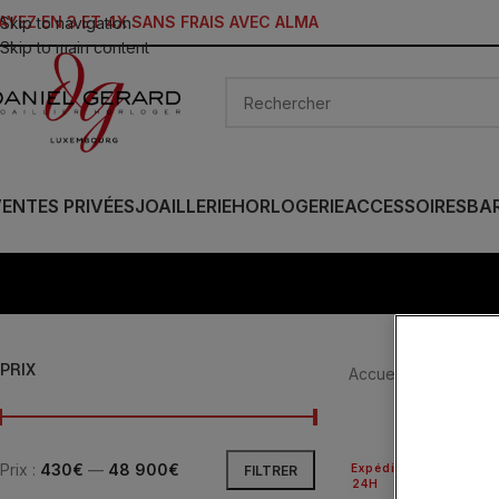
AYEZ EN 3 ET 4X SANS FRAIS AVEC ALMA
Skip to navigation
Skip to main content
ENTES PRIVÉES
JOAILLERIE
HORLOGERIE
ACCESSOIRES
BA
PRIX
Accueil
/
JOAILLERIE
Prix :
430€
—
48 900€
Expédié
FILTRER
24H