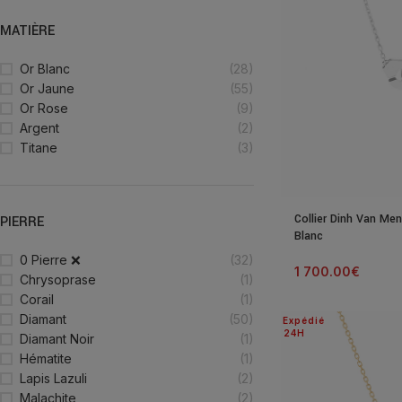
MATIÈRE
Or Blanc
(28)
Or Jaune
(55)
Or Rose
(9)
Argent
(2)
Titane
(3)
Collier Dinh Van Me
PIERRE
Blanc
0 Pierre ❌
(32)
1 700.00
€
Chrysoprase
(1)
Corail
(1)
Diamant
(50)
Expédié
24H
Diamant Noir
(1)
Hématite
(1)
Lapis Lazuli
(2)
Malachite
(2)