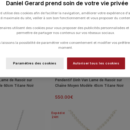
Daniel Gerard prend soin de votre vie privée
d utilise des cookies afin de faciliter la navigation, améliorer votre expérience d'
ité maximale du site, veiller à son bon fonctionnement et vous proposer du conte
enaires utilisent des cookies pour vous proposer des publicités personnalisées et
permettre de partager nos contenus sur vos réseaux sociaux.
laissons la possibilité de paramétrer votre consentement et modifier vos préfére
moment.
Paramètres des cookies
Autoriser tous les cookies
Lame de Rasoir sur
Pendentif Dinh Van Lame de Rasoir sur
e 60cm Titane Noir
Chaîne Moyen Modèle 45cm Titane Noir
550.00
€
Expédié
24H