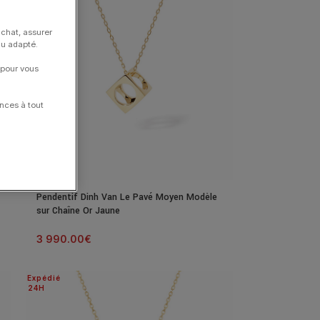
achat, assurer
nu adapté.
 pour vous
nces à tout
Pendentif Dinh Van Le Pavé Moyen Modèle
sur Chaîne Or Jaune
3 990.00
€
Expédié
24H