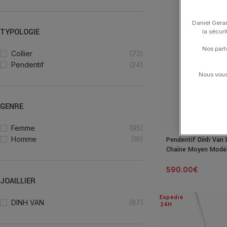
Daniel Gerar
TYPOLOGIE
la sécur
Nos part
Collier
(73)
Pendentif
(24)
Nous vous 
GENRE
Femme
(95)
Homme
(19)
Pendentif Dinh Van 
Chaîne Moyen Modèl
590.00
€
JOAILLIER
Expédié
DINH VAN
(97)
24H