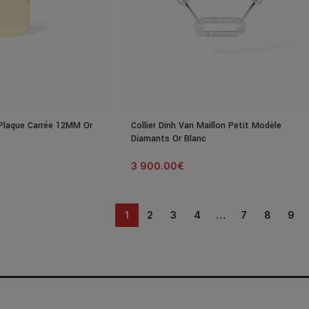
 Plaque Carrée 12MM Or
Collier Dinh Van Maillon Petit Modèle
Diamants Or Blanc
3 900.00
€
1
2
3
4
…
7
8
9