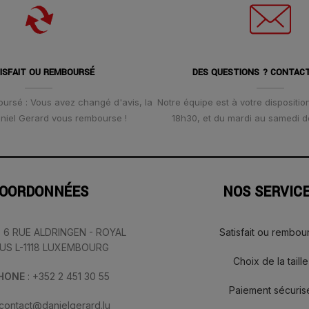
ISFAIT OU REMBOURSÉ
DES QUESTIONS ? CONTAC
oursé : Vous avez changé d'avis, la
Notre équipe est à votre disposition
Daniel Gerard vous rembourse !
18h30, et du mardi au samedi d
OORDONNÉES
NOS SERVIC
: 6 RUE ALDRINGEN - ROYAL
Satisfait ou rembou
IUS L-1118 LUXEMBOURG
Choix de la taille
PHONE
: +352 2 451 30 55
Paiement sécuris
 contact@danielgerard.lu