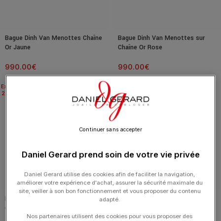
Bague Dinh Van Menottes Chaîne
Bague Dinh Van Menottes sur
Or Jaune
Chaîne Or Rose
990.00
€
990.00
€
Expédié
Expédié
24H
24H
Continuer sans accepter
Daniel Gerard prend soin de votre vie privée
Daniel Gerard utilise des cookies afin de faciliter la navigation,
améliorer votre expérience d'achat, assurer la sécurité maximale du
site, veiller à son bon fonctionnement et vous proposer du contenu
Bague Dinh Van Menottes sur
Puces D’oreilles Dinh Van
adapté.
Chaîne Or Blanc
Menottes Diamants Or Jaune
Nos partenaires utilisent des cookies pour vous proposer des