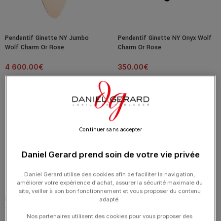
Pendentif Ginette NY Jumbo
Pendentif Ginette NY Onyx Wolf
Wolf Charm Or Rose
Charm Or Rose
4 600.00
€
350.00
€
Continuer sans accepter
Daniel Gerard prend soin de votre vie privée
Daniel Gerard utilise des cookies afin de faciliter la navigation,
améliorer votre expérience d'achat, assurer la sécurité maximale du
site, veiller à son bon fonctionnement et vous proposer du contenu
Pendentif Ginette NY Jumbo
Pendentif Ginette NY Medium
adapté.
Onyx Wolf Charm Or Rose
Lonely Diamond Charm Or Rose
Nos partenaires utilisent des cookies pour vous proposer des