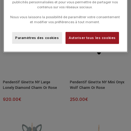
publicités personnalisées et pour vous permettre de partager nos
620.00
€
520.00
€
contenus sur vos réseaux sociaux.
Nous vous laissons la possibilité de paramétrer votre consentement
et modifier vos préférences à tout moment.
Paramètres des cookies
Autoriser tous les cookies
Pendentif Ginette NY Large
Pendentif Ginette NY Mini Onyx
Lonely Diamond Charm Or Rose
Wolf Charm Or Rose
920.00
€
250.00
€