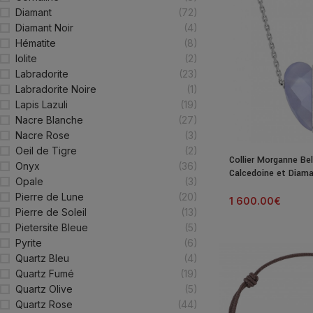
Diamant
(72)
Diamant Noir
(4)
Hématite
(8)
Iolite
(2)
Labradorite
(23)
Labradorite Noire
(1)
Lapis Lazuli
(19)
Nacre Blanche
(27)
Nacre Rose
(3)
Oeil de Tigre
(2)
Collier Morganne Bel
Onyx
(36)
Calcedoine et Diama
Opale
(3)
Pierre de Lune
(20)
1 600.00
€
Pierre de Soleil
(13)
Pietersite Bleue
(5)
Pyrite
(6)
Quartz Bleu
(4)
Quartz Fumé
(19)
Quartz Olive
(5)
Quartz Rose
(44)