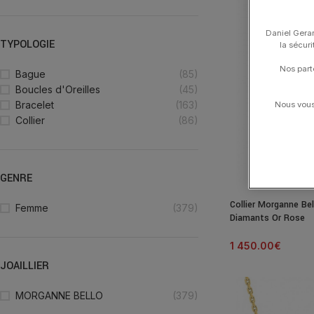
Daniel Gerar
TYPOLOGIE
la sécur
Nos part
Bague
(85)
Boucles d'Oreilles
(45)
Bracelet
(163)
Nous vous 
Collier
(86)
GENRE
Collier Morganne Bel
Femme
(379)
Diamants Or Rose
1 450.00
€
JOAILLIER
MORGANNE BELLO
(379)