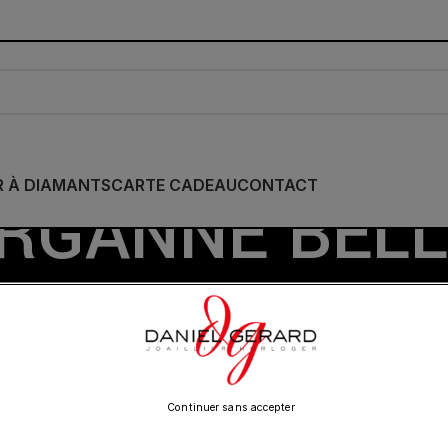
R À DIAMANTS
CARTE CADEAU
CONTACT
RGANNE BEL
/
MORGANNE BELLO
/
Show
9
12
18
24
Continuer sans accepter