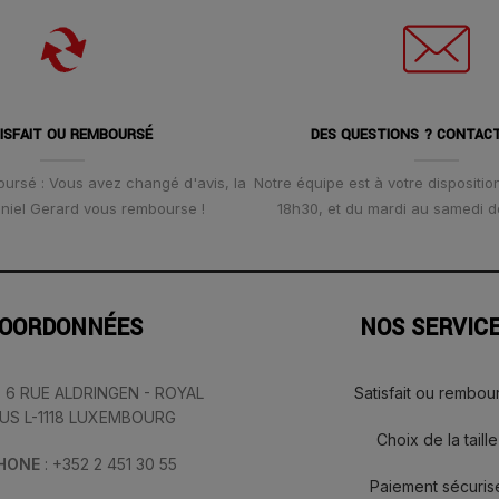
ISFAIT OU REMBOURSÉ
DES QUESTIONS ? CONTAC
oursé : Vous avez changé d'avis, la
Notre équipe est à votre disposition
Daniel Gerard vous rembourse !
18h30, et du mardi au samedi d
OORDONNÉES
NOS SERVIC
: 6 RUE ALDRINGEN - ROYAL
Satisfait ou rembou
IUS L-1118 LUXEMBOURG
Choix de la taille
PHONE
: +352 2 451 30 55
Paiement sécuris