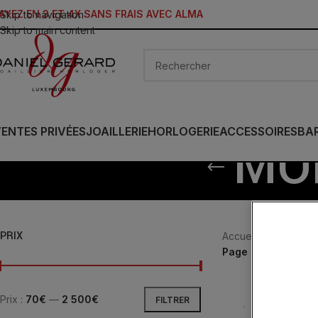
AYEZ EN 3 ET 4X SANS FRAIS AVEC ALMA
Skip to navigation
Skip to main content
ENTES PRIVÉES
JOAILLERIE
HORLOGERIE
ACCESSOIRES
BA
MO
PRIX
Accueil
/
JOAILLERIE
Page 4
Prix :
70€
—
2 500€
FILTRER