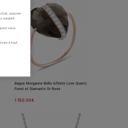
achat, assurer
nu adapté.
 pour vous
nces à tout
Bague Morganne Bello Infinite Love Quartz
Fumé et Diamants Or Rose
1 150.00
€