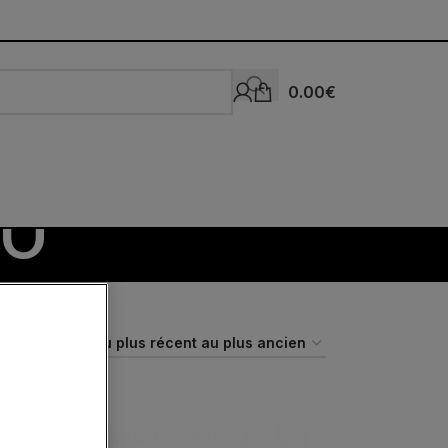
0.00
€
LO