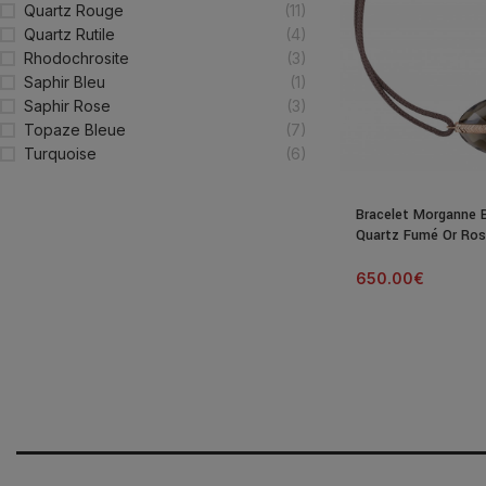
Quartz Rouge
(11)
Quartz Rutile
(4)
Rhodochrosite
(3)
Saphir Bleu
(1)
Saphir Rose
(3)
Topaze Bleue
(7)
Turquoise
(6)
Bracelet Morganne Be
Quartz Fumé Or Ro
650.00
€