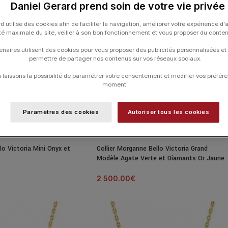
Daniel Gerard prend soin de votre vie privée
d utilise des cookies afin de faciliter la navigation, améliorer votre expérience d'
ité maximale du site, veiller à son bon fonctionnement et vous proposer du conte
enaires utilisent des cookies pour vous proposer des publicités personnalisées et
permettre de partager nos contenus sur vos réseaux sociaux.
laissons la possibilité de paramétrer votre consentement et modifier vos préfére
moment.
Paramètres des cookies
Autoriser tous les cookies
lo Victoria Mini Onyx et
Collier Morganne Bello Victoria Grand
Modèle Agate Verte et Diamants Or Jaune
2 500.00
€