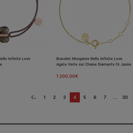
llo Infinite Love
Bracelet Morganne Bello Infinite Love
se
Agate Verte sur Chaine Diamants Or Jaune
1 200.00
€
←
1
2
3
4
5
6
7
…
30