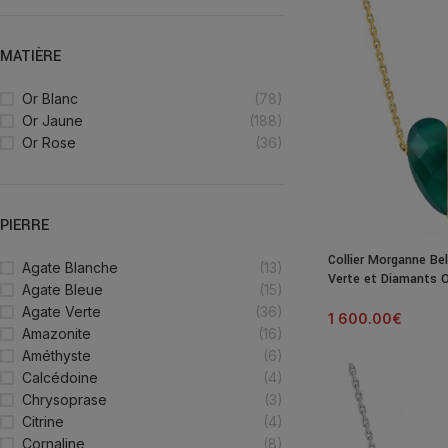
MATIÈRE
Or Blanc
(78)
Or Jaune
(188)
Or Rose
(36)
PIERRE
Collier Morganne Bel
Agate Blanche
(13)
Verte et Diamants 
Agate Bleue
(15)
Agate Verte
(36)
1 600.00
€
Amazonite
(16)
Améthyste
(6)
Calcédoine
(4)
Chrysoprase
(3)
Citrine
(4)
Cornaline
(8)