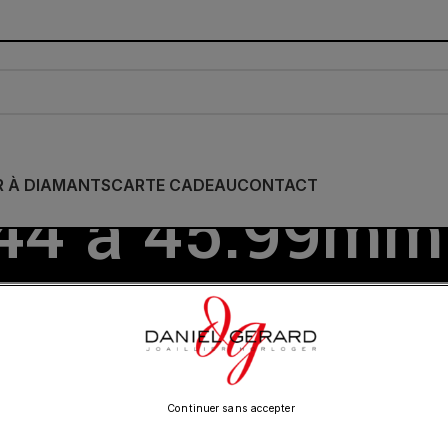
R À DIAMANTS
CARTE CADEAU
CONTACT
44 à 45.99mm
mètre
/
Show
9
12
18
24
Page 4
Continuer sans accepter