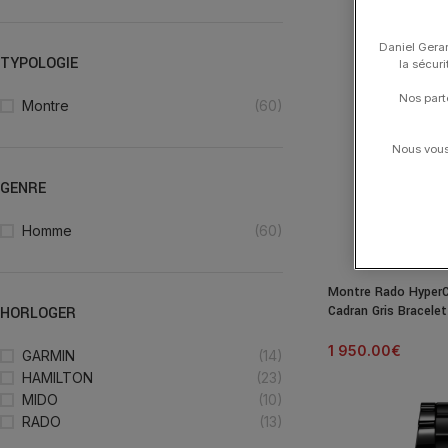
Daniel Gerar
TYPOLOGIE
la sécur
Nos part
Montre
(60)
Nous vous 
GENRE
Homme
(60)
Montre Rado Hyper
Cadran Gris Bracelet
HORLOGER
1 950.00
€
GARMIN
(14)
HAMILTON
(23)
MIDO
(10)
RADO
(13)