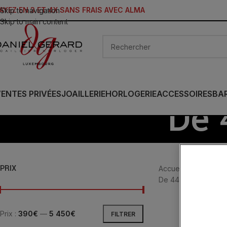
AYEZ EN 3 ET 4X SANS FRAIS AVEC ALMA
Skip to navigation
Skip to main content
ENTES PRIVÉES
JOAILLERIE
HORLOGERIE
ACCESSOIRES
BA
De 
PRIX
Accueil
/
Produit Dia
De 44 à 45.99mm
/
Prix :
390€
—
5 450€
FILTRER