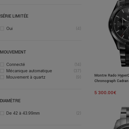
SÉRIE LIMITÉE
Oui
(4)
MOUVEMENT
Connecté
(14)
Mécanique automatique
(37)
Montre Rado Hyper
Mouvement à quartz
(9)
Chronograph Cadran 
Céramique 45MM
5 300.00
€
DIAMÈTRE
De 42 à 43.99mm
(2)