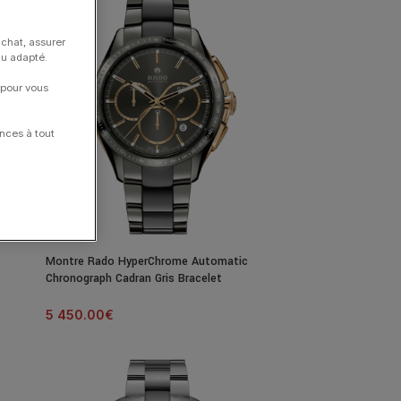
achat, assurer
nu adapté.
 pour vous
nces à tout
Montre Rado HyperChrome Automatic
Chronograph Cadran Gris Bracelet
Céramique 45MM
5 450.00
€