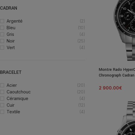
CADRAN
Argenté
(2)
Bleu
(10)
Gris
(4)
Noir
(25)
Vert
(4)
Montre Rado Hyper
BRACELET
Chronograph Cadran 
44MM
Acier
(20)
2 900.00
€
Caoutchouc
(20)
Céramique
(4)
Cuir
(12)
Textile
(4)