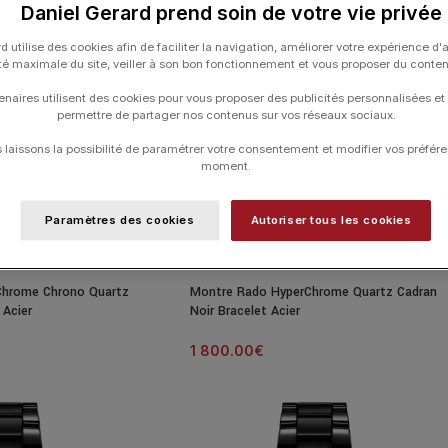
Daniel Gerard prend soin de votre vie privée
d utilise des cookies afin de faciliter la navigation, améliorer votre expérience d'
ité maximale du site, veiller à son bon fonctionnement et vous proposer du conte
enaires utilisent des cookies pour vous proposer des publicités personnalisées et
permettre de partager nos contenus sur vos réseaux sociaux.
laissons la possibilité de paramétrer votre consentement et modifier vos préfére
moment.
Paramètres des cookies
Autoriser tous les cookies
Chrome Chrono Quartz
Montre Rado HyperChrome Quartz Cadran
 Acier
Noir Bracelet Acier
1 800.00
€