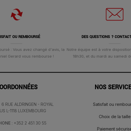
ISFAIT OU REMBOURSÉ
DES QUESTIONS ? CONTAC
oursé : Vous avez changé d'avis, la
Notre équipe est à votre disposition
Daniel Gerard vous rembourse !
18h30, et du mardi au samedi d
OORDONNÉES
NOS SERVIC
: 6 RUE ALDRINGEN - ROYAL
Satisfait ou rembou
IUS L-1118 LUXEMBOURG
Choix de la taille
PHONE
: +352 2 451 30 55
Paiement sécuris