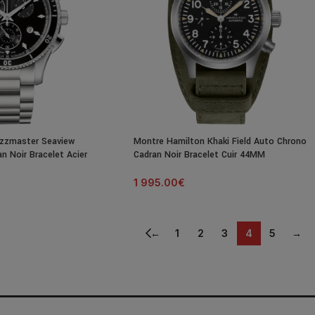
zzmaster Seaview
Montre Hamilton Khaki Field Auto Chrono
n Noir Bracelet Acier
Cadran Noir Bracelet Cuir 44MM
1 995.00
€
←
1
2
3
4
5
→