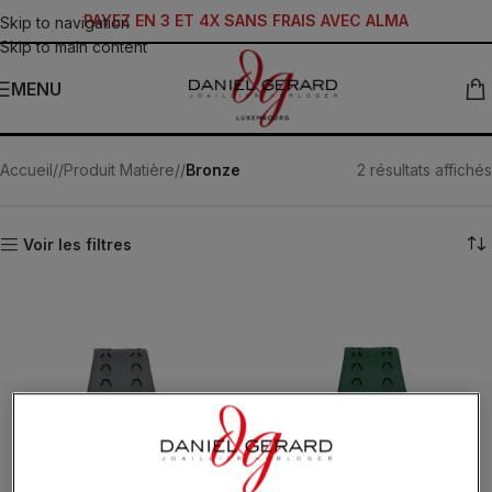
PAYEZ EN 3 ET 4X SANS FRAIS AVEC ALMA
Skip to navigation
Skip to main content
MENU
Bronze
Accueil
/
Produit Matière
/
Bronze
2 résultats affichés
Voir les filtres