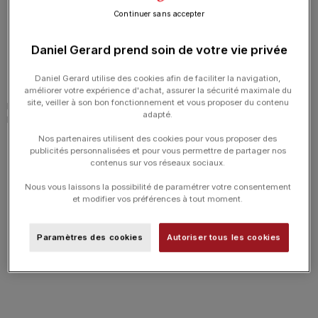
Continuer sans accepter
Daniel Gerard prend soin de votre vie privée
Daniel Gerard utilise des cookies afin de faciliter la navigation,
améliorer votre expérience d'achat, assurer la sécurité maximale du
site, veiller à son bon fonctionnement et vous proposer du contenu
Montre Yema Skin Diver Slim
Montre Yema Skin Diver Slim
adapté.
Bronze CMM.20 Limited Edition
Bronze CMM.20 Limited Edition
Cadran Gris
Cadran Vert
Nos partenaires utilisent des cookies pour vous proposer des
2 249.00
€
2 249.00
€
publicités personnalisées et pour vous permettre de partager nos
contenus sur vos réseaux sociaux.
Nous vous laissons la possibilité de paramétrer votre consentement
et modifier vos préférences à tout moment.
Paramètres des cookies
Autoriser tous les cookies