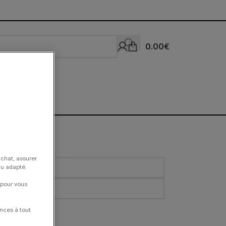
0.00
€
achat, assurer
nu adapté.
 pour vous
nces à tout