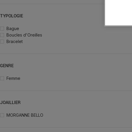
TYPOLOGIE
Bague
Boucles d'Oreilles
Bracelet
GENRE
Femme
JOAILLIER
MORGANNE BELLO