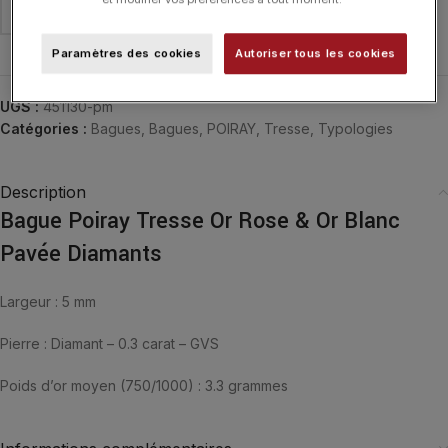
Paramètres des cookies
Autoriser tous les cookies
UGS :
451130-pm
Catégories :
Bagues
,
Bagues
,
POIRAY
,
Tresse
,
Typologies
Description
Bague Poiray Tresse Or Rose & Or Blanc
Pavée Diamants
Largeur : 5 mm
Pierre : Diamant – 0.3 carat – GVS
Poids d’or moyen (750/1000) : 3.3 grammes