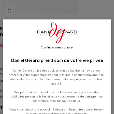
Click to enlarge
Bague Poiray Tresse Or Rose & Or Blanc Pavée
Diamants
3 300.00
€
Continuer sans accepter
Daniel Gerard prend soin de votre vie privée
Avec ses deux brins d’or délicatement entrelacés, la collection
Daniel Gerard utilise des cookies afin de faciliter la navigation,
Tresse s’inspire de l’élégance de la couture et symbolise le lien
améliorer votre expérience d'achat, assurer la sécurité maximale du
site, veiller à son bon fonctionnement et vous proposer du contenu
amoureux.
adapté.
Bague Tresse petit modèle en or rose et or blanc pavée de
Nos partenaires utilisent des cookies pour vous proposer des
diamants.
publicités personnalisées et pour vous permettre de partager nos
contenus sur vos réseaux sociaux.
TAILLE DE DOIGT
Nous vous laissons la possibilité de paramétrer votre consentement
et modifier vos préférences à tout moment.