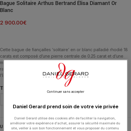
Bague Solitaire Arthus Bertrand Élisa Diamant Or
Blanc
2 900.00
€
Cette bague de fiançailles ‘solitaire’ en or blanc palladié rhodié 18
carats est composé d’une pierre centrale de 0.25 carat et d’une
monture de diamants de 0.04 carat. Son design romantique et
raffiné fait écho à la couronne de laurier, symbole traditionnel de
l’Empire sous Napoléon.
TAILLE DE DOIGT
Continuer sans accepter
Daniel Gerard prend soin de votre vie privée
Daniel Gerard utilise des cookies afin de faciliter la navigation,
améliorer votre expérience d'achat, assurer la sécurité maximale du
UGS :
G3637X0000
site, veiller à son bon fonctionnement et vous proposer du contenu