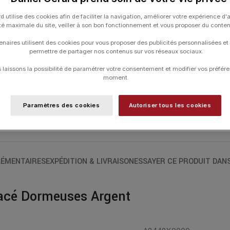
de cygne. Le poids d’or moyen est de 7
d utilise des cookies afin de faciliter la navigation, améliorer votre expérience d'
ité maximale du site, veiller à son bon fonctionnement et vous proposer du conte
enaires utilisent des cookies pour vous proposer des publicités personnalisées et
UGS :
A8448X0000
permettre de partager nos contenus sur vos réseaux sociaux.
Catégories :
ARTHUS BERTRAND
,
Boucl
laissons la possibilité de paramétrer votre consentement et modifier vos préfére
Typologies
moment.
Paramètres des cookies
Autoriser tous les cookies
ÉMENTAIRES
EXPÉDITION & LIVRAISON
ESSAYER CE PRODUIT DAN
lacé Dormeuses Argent