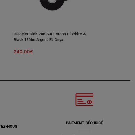
Bracelet Dinh Van Sur Cordon Pi White &
Collier Poiray C
Black 18Mm Argent Et Onyx
Modèle Or Rose
340.00
€
12 320.00
€
PAIEMENT SÉCURISÉ
TEZ-NOUS