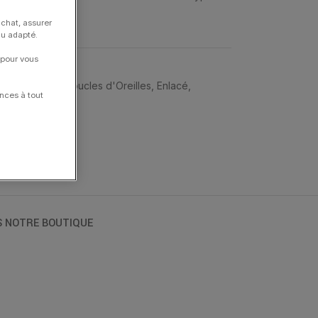
,2 grammes.
achat, assurer
nu adapté.
 pour vous
es d'Oreilles
,
Boucles d'Oreilles
,
Enlacé
,
nces à tout
S NOTRE BOUTIQUE