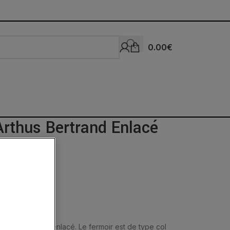
0.00
€
Arthus Bertrand Enlacé
ntent un ruban enlacé. Le fermoir est de type col