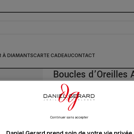
R À DIAMANTS
CARTE CADEAU
CONTACT
Boucles d’Oreilles 
Dormeuses Argent
420.00
€
Continuer sans accepter
Ces boucles d’oreilles en argent représe
Daniel Gerard prend soin de votre vie privée