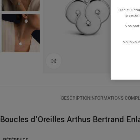
Daniel Gerar
la sécur
Nos part
Nous vous 
Click to enlarge
DESCRIPTION
INFORMATIONS COMPL
Boucles d’Oreilles Arthus Bertrand En