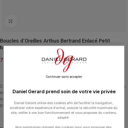
Click to enlarge
Boucles d’Oreilles Arthus Bertrand Enlacé Petit
Modèle Or Jaune
770.00
€
Continuer sans accepter
Ces puces d’oreilles en Or Jaune 750/1000 représentent un ruban
Daniel Gerard prend soin de votre vie privée
enlacé. Elles mesurent 6 millimètres de diamètre. Elles se portent
seules ou associées aux pendants amovibles (J8408X0000). Le
Daniel Gerard utilise des cookies afin de faciliter la navigation,
poids d’or moyen est de 1,50 grammes.
améliorer votre expérience d'achat, assurer la sécurité maximale du
site, veiller à son bon fonctionnement et vous proposer du contenu
adapté.
Nos partenaires utilisent des cookies pour vous proposer des