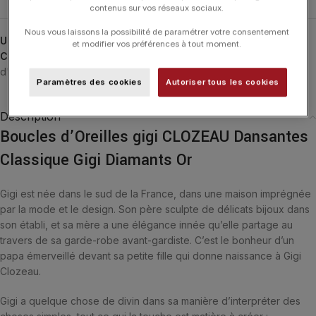
contenus sur vos réseaux sociaux.
Nous vous laissons la possibilité de paramétrer votre consentement
UGS :
B4GI003DI
et modifier vos préférences à tout moment.
Catégories :
24H-GIGI
,
Bijoux Noël
,
Boucles d'Oreilles
,
Boucles
d'Oreilles
,
Classique
,
GIGI CLOZEAU
,
Noël
,
Typologies
Paramètres des cookies
Autoriser tous les cookies
Description
Boucles d’Oreilles gigi CLOZEAU Dansantes
Classique Gigi Diamants Or
Gigi est née dans le sud de la France, dans une maison imprégnée
par la mode et le design. Son père sculpte de délicats bijoux dans
son établi, et sa mère a une élégance innée qu’elle partage au
travers de sa garde-robe avant-gardiste. C’est le bonheur d’un
papa émerveillé devant sa petite fille qui donne naissance à Gigi
Clozeau.
Gigi a quelque chose de divin dans sa manière d’interpréter des