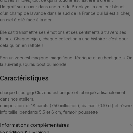
choses simples, tout ce qui la touche est matière à créer :
Un graff sur un mur dans une rue de Brooklyn, la couleur bleuet
d’un champ de lavande dans le sud de la France qui lui est si cher,
un ciel étoilé face à la mer…
Elle sait transmettre ses émotions et ses sentiments à travers ses
bijoux. Chaque bijou, chaque collection a une histoire : c’est pour
cela qu’on en raffole !
Son univers est magique, magnifique, féerique et authentique. « On
la suivrait jusqu’au bout du monde
Caractéristiques
chaque bijou gigi Clozeau est unique et fabriqué artisanalement
dans nos ateliers.
composition:
or 18 carats (750 millièmes), diamant (0.10 ct) et résine
info taille:
pendants 5,5 et 6 cm, fermoir poussette
Informations complémentaires
Expédition & Livraison