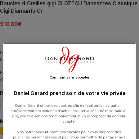
Boucles d’Oreilles gigi CLOZEAU Dansantes Classique
Gigi Diamants Or
510.00
€
Les boucles d’oreilles classique gigi en or et diamants incarnent
toute la spontanéité et l’espérance que la vie offre.
Bijou intemporel et chic en or 18 carats et diamants avec
Continuer sans accepter
d’élégantes perles de résine sur chaîne classique
RÉSINE
Daniel Gerard prend soin de votre vie privée
Daniel Gerard utilise des cookies afin de faciliter la navigation,
améliorer votre expérience d'achat, assurer la sécurité maximale du
site, veiller à son bon fonctionnement et vous proposer du contenu
MATIÈRE
adapté.
Nos partenaires utilisent des cookies pour vous proposer des
publicités personnalisées et pour vous permettre de partager nos