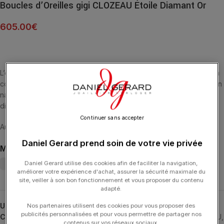
Boucles d’Oreilles gigi CLOZEAU Étoile Diamant Or
605.00
€
L’étoile gigi, la lune, la clé, l’étoile de David… voici les trésors de la
collection « pirate ». Des bijoux découverts dans le coffre-fort d’un
navire. Boucles d’oreilles étoile Gigi CLOZEAU, or 18 carats et un
diamant.
Continuer sans accepter
Au crépuscule, gigi brille délicatement dans le ciel étoilé
Daniel Gerard prend soin de votre vie privée
MATIÈRE
Daniel Gerard utilise des cookies afin de faciliter la navigation,
améliorer votre expérience d'achat, assurer la sécurité maximale du
site, veiller à son bon fonctionnement et vous proposer du contenu
adapté.
UGS :
B4ET003
Nos partenaires utilisent des cookies pour vous proposer des
publicités personnalisées et pour vous permettre de partager nos
Catégories :
Boucles d'Oreilles
,
Boucles d'Oreilles
,
GIGI CLOZEAU
,
contenus sur vos réseaux sociaux.