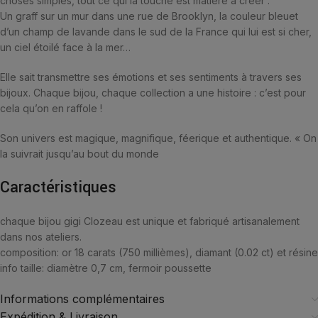
choses simples, tout ce qui la touche est matière à créer :
Un graff sur un mur dans une rue de Brooklyn, la couleur bleuet
d’un champ de lavande dans le sud de la France qui lui est si cher,
un ciel étoilé face à la mer…
Elle sait transmettre ses émotions et ses sentiments à travers ses
bijoux. Chaque bijou, chaque collection a une histoire : c’est pour
cela qu’on en raffole !
Son univers est magique, magnifique, féerique et authentique. « On
la suivrait jusqu’au bout du monde
Caractéristiques
chaque bijou gigi Clozeau est unique et fabriqué artisanalement
dans nos ateliers.
composition:
or 18 carats (750 millièmes), diamant (0.02 ct) et résine
info taille:
diamètre 0,7 cm, fermoir poussette
Informations complémentaires
Expédition & Livraison