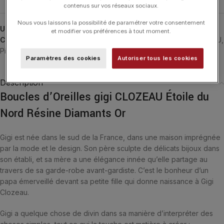
contenus sur vos réseaux sociaux.
Nous vous laissons la possibilité de paramétrer votre consentement
UGS :
B4EN001
et modifier vos préférences à tout moment.
Catégories :
Boucles d'Oreilles
,
Boucles d'Oreilles
,
GIGI CLOZEAU
,
Pirate
,
Typologies
Paramètres des cookies
Autoriser tous les cookies
Description
Boucles d’Oreilles gigi CLOZEAU Étoile du
Nord Résine Diamants Or
Gigi est née dans le sud de la France, dans une maison imprégnée
par la mode et le design. Son père sculpte de délicats bijoux dans
son établi, et sa mère a une élégance innée qu’elle partage au
travers de sa garde-robe avant-gardiste. C’est le bonheur d’un
papa émerveillé devant sa petite fille qui donne naissance à Gigi
Clozeau.
Gigi a quelque chose de divin dans sa manière d’interpréter des