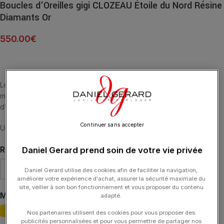
Boucles d’Oreilles gigi CLOZEAU Étoile du Nord Résine
Diamants Or
550.00
€
Les soirs où les pirates pouvaient l’apercevoir, l’étoile du nord,
malgré la tempête, les ramenait toujours à bon port. Boucles
d’oreilles étoile du nord diamants, or 18 carats.
Continuer sans accepter
Un guide merveilleux qui brille discrètement
RÉSINE
Daniel Gerard prend soin de votre vie privée
Daniel Gerard utilise des cookies afin de faciliter la navigation,
améliorer votre expérience d'achat, assurer la sécurité maximale du
site, veiller à son bon fonctionnement et vous proposer du contenu
MATIÈRE
adapté.
Nos partenaires utilisent des cookies pour vous proposer des
publicités personnalisées et pour vous permettre de partager nos