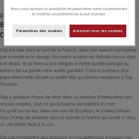
Nous vous laissons la possibilité de paramétrer votre consentement
et modifier vos préférences à tout moment.
Description
Boucles d’Oreilles gigi CLOZEAU Lucky
Paramètres des cookies
Autoriser tous les cookies
Coeur Or
Gigi est née dans le sud de la France, dans une maison imprégnée
par la mode et le design. Son père sculpte de délicats bijoux dans
son établi, et sa mère a une élégance innée qu’elle partage au
travers de sa garde-robe avant-gardiste. C’est le bonheur d’un
papa émerveillé devant sa petite fille qui donne naissance à Gigi
Clozeau.
Gigi a quelque chose de divin dans sa manière d’interpréter des
choses simples, tout ce qui la touche est matière à créer :
Un graff sur un mur dans une rue de Brooklyn, la couleur bleuet
d’un champ de lavande dans le sud de la France qui lui est si cher,
un ciel étoilé face à la mer…
Elle sait transmettre ses émotions et ses sentiments à travers ses