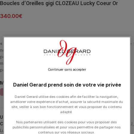
Boucles d’Oreilles gigi CLOZEAU Lucky Coeur Or
340.00
€
« Love is everything » parce qu’ avec de l’amour, tout est possible :
notre « Lucky cœur » en est le témoignage, la joie de vivre en le
portant est au rendez-vous. Intemporelles et d’une élégante
modernité, ces boucles d’oreilles perlées habillées sont un subtil
porte-bonheur
Continuer sans accepter
MATIÈRE
Daniel Gerard prend soin de votre vie privée
Daniel Gerard utilise des cookies afin de faciliter la navigation,
améliorer votre expérience d'achat, assurer la sécurité maximale du
site, veiller à son bon fonctionnement et vous proposer du contenu
adapté.
UGS :
B4LK008
Nos partenaires utilisent des cookies pour vous proposer des
Catégories :
Boucles d'Oreilles
,
Boucles d'Oreilles
,
GIGI CLOZEAU
,
publicités personnalisées et pour vous permettre de partager nos
Lucky
,
Typologies
contenus sur vos réseaux sociaux.