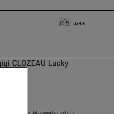
0.00
€
 gigi CLOZEAU Lucky
se balade et sème délicatement partout où il