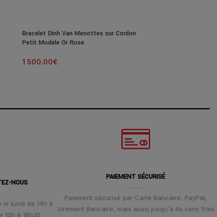
Bracelet Dinh Van Menottes sur Cordon
Bracelet Dinh V
Petit Modèle Or Rose
Petit Modèle Di
1 500.00
€
2 500.00
€
PAIEMENT SÉCURISÉ
TEZ-NOUS
Paiement sécurisé par Carte Bancaire, PayPal,
 le lundi de 14h à
Virement Bancaire, mais aussi jusqu'à 4x sans frais
e 10h à 18h30.