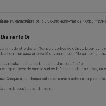
ÉMENTAIRES
EXPÉDITION & LIVRAISON
ESSAYER CE PRODUIT DAN
 Diamants Or
ar la mode et le design. Son père sculpte de délicats bijoux dans 
e bonheur d’un papa émerveillé devant sa petite fille qui donne nais
es simples, tout ce qui la touche est matière à créer :
 champ de lavande dans le sud de la France qui lui est si cher, un ci
oux. Chaque bijou, chaque collection a une histoire : c’est pour cela 
la suivrait jusqu’au bout du monde