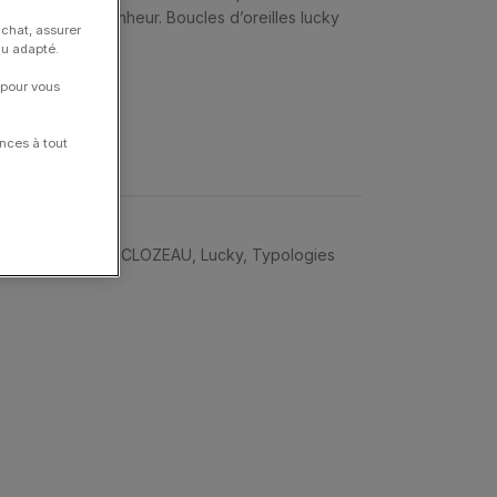
n subtil porte-bonheur. Boucles d’oreilles lucky
achat, assurer
nu adapté.
e-bonheur
 pour vous
nces à tout
 d'Oreilles
,
GIGI CLOZEAU
,
Lucky
,
Typologies