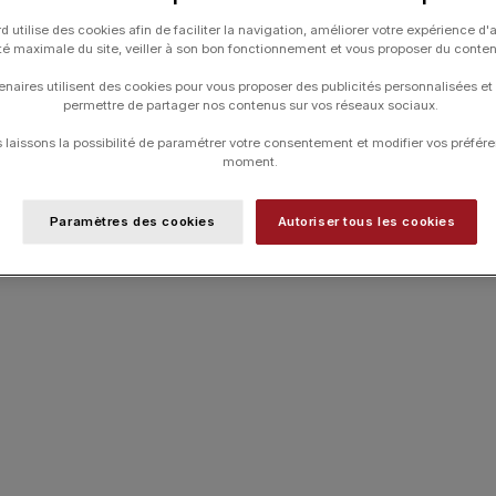
passe, de la joie, le « lucky puce » est u
d utilise des cookies afin de faciliter la navigation, améliorer votre expérience d'
puce or 18 carats et diamants.
ité maximale du site, veiller à son bon fonctionnement et vous proposer du conte
Délicates et élégantes tel un subtil port
enaires utilisent des cookies pour vous proposer des publicités personnalisées et
permettre de partager nos contenus sur vos réseaux sociaux.
MATIÈRE
laissons la possibilité de paramétrer votre consentement et modifier vos préfére
moment.
Paramètres des cookies
Autoriser tous les cookies
UGS :
B4LK007
Catégories :
Boucles d'Oreilles
,
Boucles