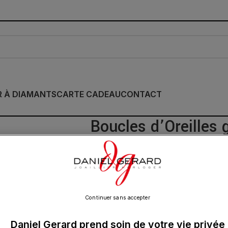
R À DIAMANTS
CARTE CADEAU
CONTACT
Boucles d’Oreilles
Puce Diamants Or
430.00
€
Continuer sans accepter
Daniel Gerard prend soin de votre vie privée
Tel un nuage de poussière d’étoiles qui 