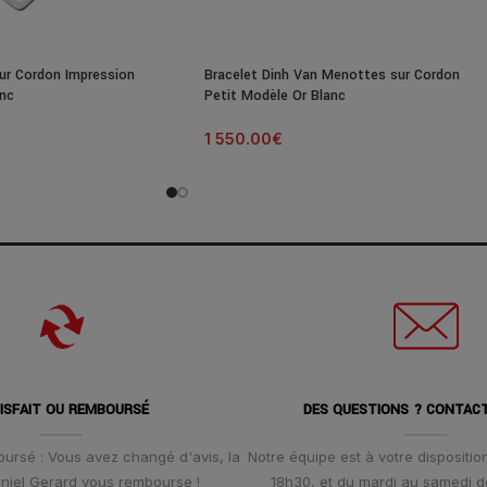
ur Cordon Impression
Bracelet Dinh Van Menottes sur Cordon
anc
Petit Modèle Or Blanc
1 550.00
€
ISFAIT OU REMBOURSÉ
DES QUESTIONS ? CONTAC
oursé : Vous avez changé d'avis, la
Notre équipe est à votre disposition
Daniel Gerard vous rembourse !
18h30, et du mardi au samedi d