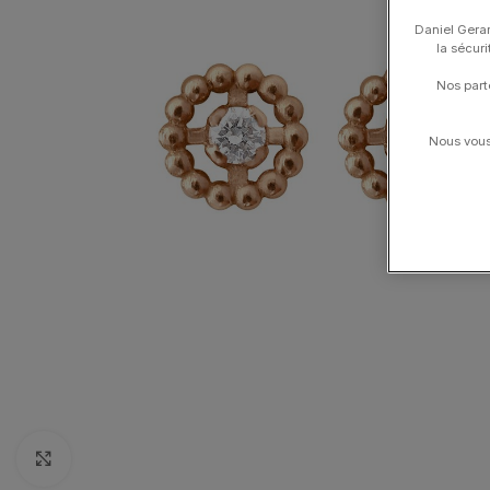
Daniel Gerar
la sécur
Nos part
Nous vous 
Click to enlarge