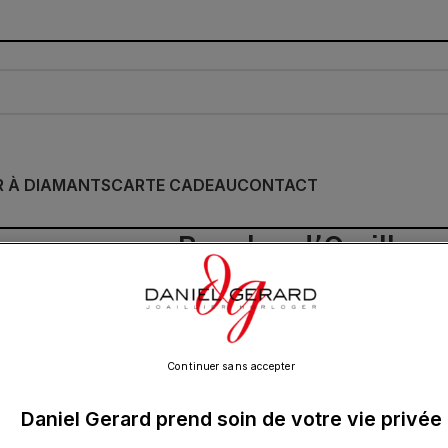
R À DIAMANTS
CARTE CADEAU
CONTACT
Boucles d’Oreilles
Diamants Or
570.00
€
Continuer sans accepter
Daniel Gerard prend soin de votre vie privée
Deux puces d’oreilles ornées d’un diama