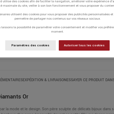
d utilise des cookies afin de faciliter la navigation, améliorer votre expérience d'
ité maximale du site, veiller à son bon fonctionnement et vous proposer du conte
Boucles d’oreilles diamants gigi CLOZEAU
enaires utilisent des cookies pour vous proposer des publicités personnalisées et
permettre de partager nos contenus sur vos réseaux sociaux.
MATIÈRE
laissons la possibilité de paramétrer votre consentement et modifier vos préfére
moment.
UGS :
b4mi000
Paramètres des cookies
Autoriser tous les cookies
Catégories :
Boucles d'Oreilles
,
Boucles
Typologies
ÉMENTAIRES
EXPÉDITION & LIVRAISON
ESSAYER CE PRODUIT DAN
Diamants Or
ar la mode et le design. Son père sculpte de délicats bijoux dans 