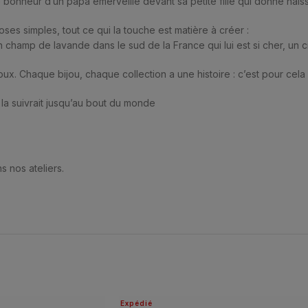
e bonheur d’un papa émerveillé devant sa petite fille qui donne nais
es simples, tout ce qui la touche est matière à créer :
 champ de lavande dans le sud de la France qui lui est si cher, un ci
oux. Chaque bijou, chaque collection a une histoire : c’est pour cela 
la suivrait jusqu’au bout du monde
s nos ateliers.
Expédié