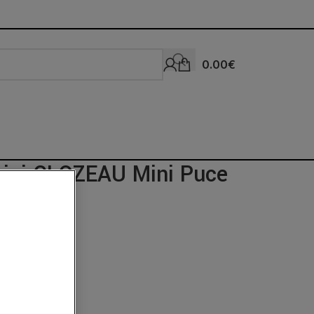
0.00
€
 gigi CLOZEAU Mini Puce
nt.