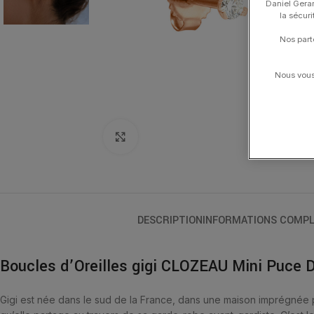
Daniel Gerar
la sécur
Nos part
Nous vous 
Click to enlarge
DESCRIPTION
INFORMATIONS COMPL
Boucles d’Oreilles gigi CLOZEAU Mini Puce 
Gigi est née dans le sud de la France, dans une maison imprégnée p