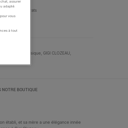
achat, assurer
nu adapté.
, or blanc 18 carats
 pour vous
nces à tout
 d'Oreilles
,
Classique
,
GIGI CLOZEAU
,
S NOTRE BOUTIQUE
son établi, et sa mère a une élégance innée