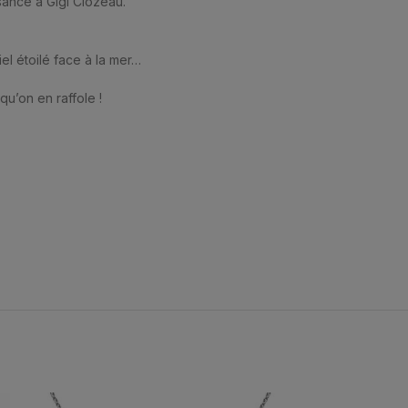
sance à Gigi Clozeau.
el étoilé face à la mer…
qu’on en raffole !
Expédié