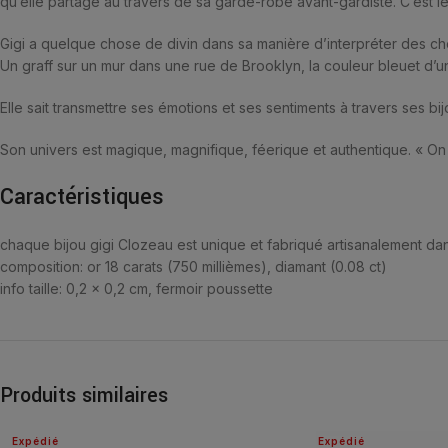
qu’elle partage au travers de sa garde-robe avant-gardiste. C’est l
Gigi a quelque chose de divin dans sa manière d’interpréter des chos
Un graff sur un mur dans une rue de Brooklyn, la couleur bleuet d’un
Elle sait transmettre ses émotions et ses sentiments à travers ses bij
Son univers est magique, magnifique, féerique et authentique. « On 
Caractéristiques
chaque bijou gigi Clozeau est unique et fabriqué artisanalement dan
composition:
or 18 carats (750 millièmes), diamant (0.08 ct)
info taille:
0,2 x 0,2 cm, fermoir poussette
Produits similaires
Expédié
Expédié