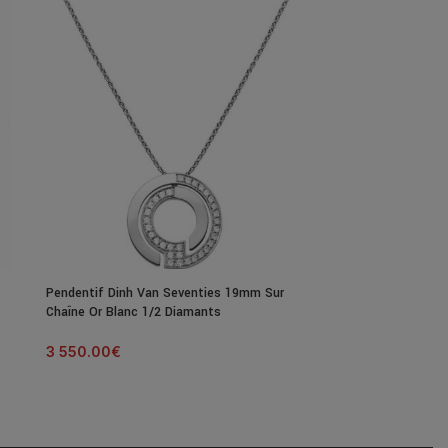
24H
Pendentif Dinh Van Seventies 19mm Sur
Bague Dinh Van 
Chaîne Or Blanc 1/2 Diamants
Blanc & Diaman
3 550.00
€
2 990.00
€