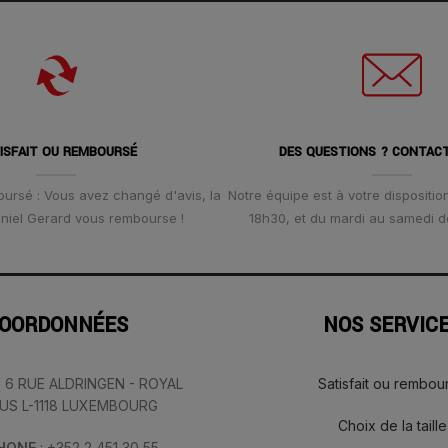
ISFAIT OU REMBOURSÉ
DES QUESTIONS ? CONTAC
oursé : Vous avez changé d'avis, la
Notre équipe est à votre disposition
Daniel Gerard vous rembourse !
18h30, et du mardi au samedi d
OORDONNÉES
NOS SERVIC
: 6 RUE ALDRINGEN - ROYAL
Satisfait ou rembou
IUS L-1118 LUXEMBOURG
Choix de la taille
PHONE
: +352 2 451 30 55