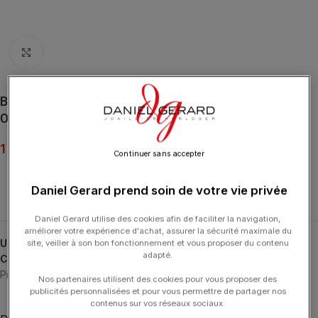
Click to enlarge
Boucles d’Oreilles Ginette NY Diamonds Wolf Studs
Or Rose
1 100.00
€
Continuer sans accepter
Daniel Gerard prend soin de votre vie privée
Daniel Gerard utilise des cookies afin de faciliter la navigation,
améliorer votre expérience d'achat, assurer la sécurité maximale du
UGS :
BOWFD
site, veiller à son bon fonctionnement et vous proposer du contenu
adapté.
Catégories :
Boucles d'Oreilles
,
Boucles d'Oreilles
,
GINETTE NY
,
Pixie & The Wolf
,
Typologies
Nos partenaires utilisent des cookies pour vous proposer des
publicités personnalisées et pour vous permettre de partager nos
contenus sur vos réseaux sociaux.