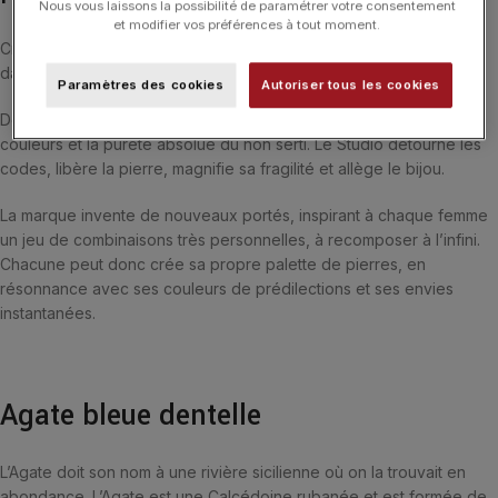
Nous vous laissons la possibilité de paramétrer votre consentement
et modifier vos préférences à tout moment.
Crée en 2004, le Studio Morganne Bello s’inscrit définitivement
dans une modernité twistée, empreinte de fraîcheur et de liberté.
Paramètres des cookies
Autoriser tous les cookies
Dès l’origine, Morganne Bello se distingue par l’étendue de ses
couleurs et la pureté absolue du non serti. Le Studio détourne les
codes, libère la pierre, magnifie sa fragilité et allège le bijou.
La marque invente de nouveaux portés, inspirant à chaque femme
un jeu de combinaisons très personnelles, à recomposer à l’infini.
Chacune peut donc crée sa propre palette de pierres, en
résonnance avec ses couleurs de prédilections et ses envies
instantanées.
Agate bleue dentelle
L’Agate doit son nom à une rivière sicilienne où on la trouvait en
abondance. L’Agate est une Calcédoine rubanée et est formée de