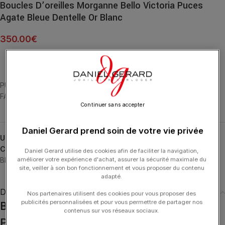
Boucles D’oreilles Morganne Bello Victoria Puces
Agate Bleue Dentelle Or Blanc
350.00
€
PUCES OR BLANC 18 CARATS ET AGATE BLEUE DENTELLE MULTI-
FACETTÉE (3,62 CARATS)
Continuer sans accepter
Daniel Gerard prend soin de votre vie privée
UGS :
3019WB132
Catégories :
Boucles d'Oreilles
,
Boucles d'Oreilles
,
MORGANNE
Daniel Gerard utilise des cookies afin de faciliter la navigation,
améliorer votre expérience d'achat, assurer la sécurité maximale du
BELLO
,
Typologies
,
Victoria
site, veiller à son bon fonctionnement et vous proposer du contenu
adapté.
Description
Nos partenaires utilisent des cookies pour vous proposer des
publicités personnalisées et pour vous permettre de partager nos
Boucles D’oreilles Morganne Bello Victoria
contenus sur vos réseaux sociaux.
Puces Agate Bleue Dentelle Or Blanc