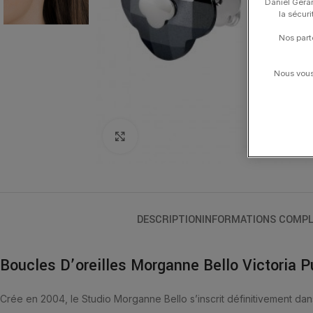
Daniel Gerar
la sécur
Nos part
Nous vous 
Click to enlarge
DESCRIPTION
INFORMATIONS COMPL
Boucles D’oreilles Morganne Bello Victoria 
Crée en 2004, le Studio Morganne Bello s’inscrit définitivement dan