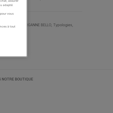
achat, assurer
nu adapté.
 pour vous
 d'Oreilles
,
MORGANNE BELLO
,
Typologies
,
nces à tout
S NOTRE BOUTIQUE