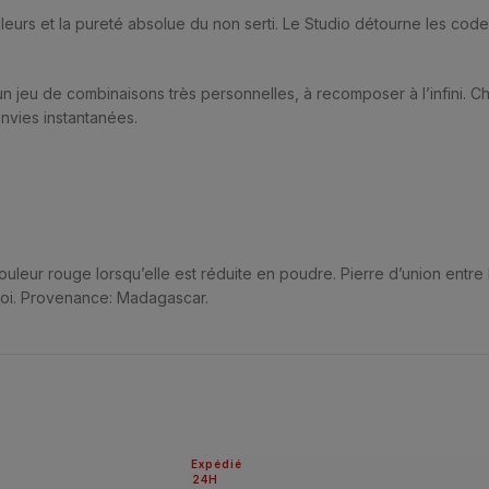
urs et la pureté absolue du non serti. Le Studio détourne les codes, l
 jeu de combinaisons très personnelles, à recomposer à l’infini. 
nvies instantanées.
leur rouge lorsqu’elle est réduite en poudre. Pierre d’union entre le
 soi. Provenance: Madagascar.
Expédié
24H