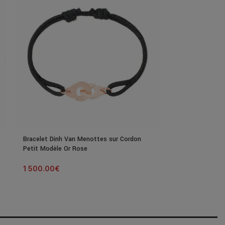
Bracelet Dinh Van Menottes sur Cordon
Collier Poiray C
Petit Modèle Or Rose
Modèle Or Rose
1 500.00
€
12 320.00
€