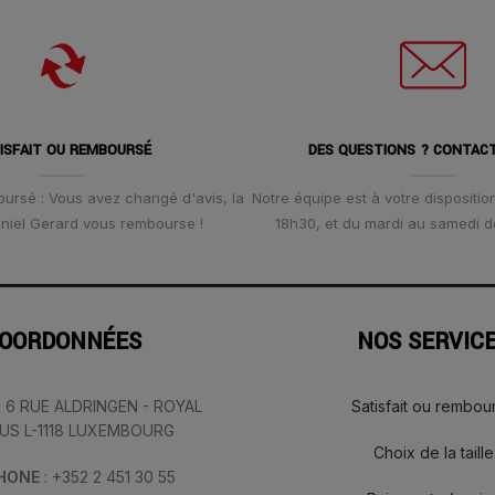
ISFAIT OU REMBOURSÉ
DES QUESTIONS ? CONTAC
oursé : Vous avez changé d'avis, la
Notre équipe est à votre disposition
Daniel Gerard vous rembourse !
18h30, et du mardi au samedi d
OORDONNÉES
NOS SERVIC
: 6 RUE ALDRINGEN - ROYAL
Satisfait ou rembou
IUS L-1118 LUXEMBOURG
Choix de la taille
PHONE
: +352 2 451 30 55