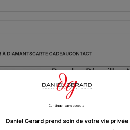
R À DIAMANTS
CARTE CADEAU
CONTACT
Boucles D’oreilles 
Puces Hématite Or
420.00
€
Continuer sans accepter
Daniel Gerard prend soin de votre vie privée
PUCES OR BLANC 18 CARATS ET HÉMATI