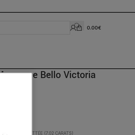
0.00
€
Morganne Bello Victoria
 Blanc
TE MULTI-FACETTÉE (7,02 CARATS)