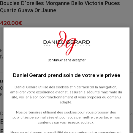
Boucles D’oreilles Morganne Bello Victoria Puces
Quartz Guava Or Jaune
420.00
€
PUCES OR JAUNE 18 CARATS ET GUAVA QUARTZ MULTI-
FACETTÉE (3,98 CARATS)
Continuer sans accepter
Daniel Gerard prend soin de votre vie privée
UGS :
3019YB145
Daniel Gerard utilise des cookies afin de faciliter la navigation,
Catégories :
Boucles d'Oreilles
,
Boucles d'Oreilles
,
MORGANNE
améliorer votre expérience d'achat, assurer la sécurité maximale du
BELLO
,
Typologies
,
Victoria
site, veiller à son bon fonctionnement et vous proposer du contenu
adapté.
Nos partenaires utilisent des cookies pour vous proposer des
Description
publicités personnalisées et pour vous permettre de partager nos
Boucles D’oreilles Morganne Bello Victoria
contenus sur vos réseaux sociaux.
Puces Quartz Guava Or Jaune
Nous vous laissons la possibilité de paramétrer votre consentement