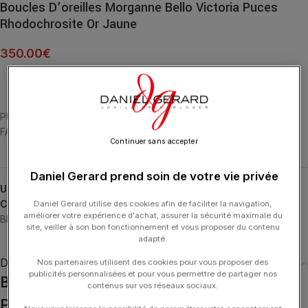
Boucles D’oreilles Morganne Bello Victoria Puces
Rhodochrosite Or Jaune
350.00
€
PUCES OR JAUNE 18 CARATS ET RHODOCHROSITE MULTI-
FACETTÉE (3,96 CARATS)
Continuer sans accepter
Daniel Gerard prend soin de votre vie privée
UGS :
3019YB137
Catégories :
Boucles d'Oreilles
,
Boucles d'Oreilles
,
MORGANNE
Daniel Gerard utilise des cookies afin de faciliter la navigation,
améliorer votre expérience d'achat, assurer la sécurité maximale du
BELLO
,
Typologies
,
Victoria
site, veiller à son bon fonctionnement et vous proposer du contenu
adapté.
Description
Nos partenaires utilisent des cookies pour vous proposer des
publicités personnalisées et pour vous permettre de partager nos
Boucles D’oreilles Morganne Bello Victoria
contenus sur vos réseaux sociaux.
Puces Rhodochrosite Or Jaune