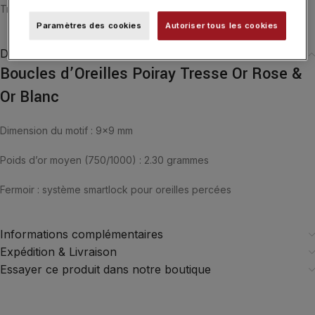
Tresse
,
Typologies
Paramètres des cookies
Autoriser tous les cookies
Description
Boucles d’Oreilles Poiray Tresse Or Rose &
Or Blanc
Dimension du motif : 9×9 mm
Poids d’or moyen (750/1000) : 2.30 grammes
Fermoir : système smartlock pour oreilles percées
Informations complémentaires
Expédition & Livraison
Essayer ce produit dans notre boutique