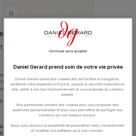
Click to enlarge
Boucles d’Oreilles Poiray Tresse Or Rose & Or Blanc
1 300.00
€
Continuer sans accepter
Daniel Gerard prend soin de votre vie privée
Avec ses deux brins d’or délicatement entrelacés, la collection
Daniel Gerard utilise des cookies afin de faciliter la navigation,
Tresse s’inspire de l’élégance de la couture et symbolise le lien
améliorer votre expérience d'achat, assurer la sécurité maximale du
amoureux.
site, veiller à son bon fonctionnement et vous proposer du contenu
adapté.
Boucles d’oreilles Tresse en or rose et or blanc.
Nos partenaires utilisent des cookies pour vous proposer des
publicités personnalisées et pour vous permettre de partager nos
contenus sur vos réseaux sociaux.
Nous vous laissons la possibilité de paramétrer votre consentement
UGS :
951030
et modifier vos préférences à tout moment.
Catégories :
Boucles d'Oreilles
,
Boucles d'Oreilles
,
POIRAY
,