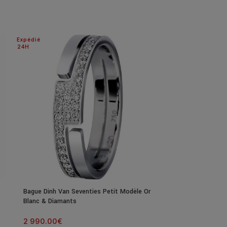
Expédié
24H
Bague Dinh Van Seventies Petit Modèle Or
Collier Poiray C
Blanc & Diamants
Modèle Or Blanc
2 990.00
€
13 190.00
€