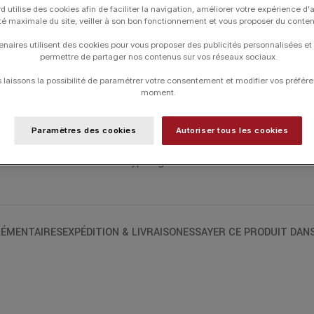
d utilise des cookies afin de faciliter la navigation, améliorer votre expérience d'
Maison Arthus Bertrand aime réinterpréte
ité maximale du site, veiller à son bon fonctionnement et vous proposer du conte
traditionnelle en un précieux bijou à po
bracelet sur chaîne dont le motif en or 
enaires utilisent des cookies pour vous proposer des publicités personnalisées et
roi se porte seul ou s’accumule avec d’a
permettre de partager nos contenus sur vos réseaux sociaux.
est délicatement gravé.
laissons la possibilité de paramétrer votre consentement et modifier vos préfére
moment.
UGS :
J9507X0000
Paramètres des cookies
Autoriser tous les cookies
Catégories :
ARTHUS BERTRAND
,
Brace
Typologies
ÉMENTAIRES
EXPÉDITION & LIVRAISON
ESSAYER CE PRODUIT DAN