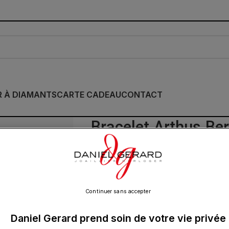
R À DIAMANTS
CARTE CADEAU
CONTACT
Bracelet Arthus Ber
Miraculeuse Bleu R
795.00
€
Continuer sans accepter
Daniel Gerard prend soin de votre vie privée
La médaille miraculeuse a été inspirée pa