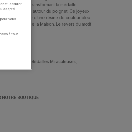
achat, assurer
r les symboles, transformant la médaille
nu adapté.
rter éternellement autour du poignet. Ce joyeux
jaune est rehaussé d’une résine de couleur bleu
 pour vous
utres créations de la Maison. Le revers du motif
nces à tout
lets
,
Bracelets
,
Médailles Miraculeuses
,
S NOTRE BOUTIQUE