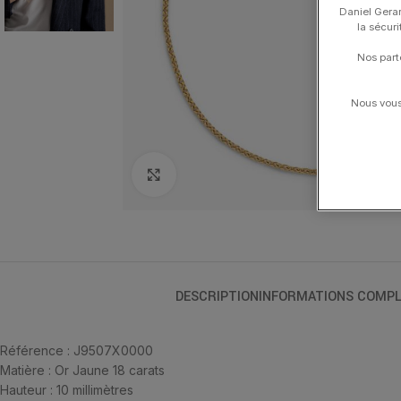
Daniel Gerar
la sécur
Nos part
Nous vous 
Click to enlarge
DESCRIPTION
INFORMATIONS COMPL
Référence : J9507X0000
Matière : Or Jaune 18 carats
Hauteur : 10 millimètres