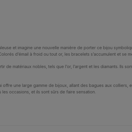
uleuse et imagine une nouvelle manière de porter ce bijou symboliqu
lorés d’émail à froid ou tout or, les bracelets s’accumulent et se
ir de matériaux nobles, tels que l’or, l’argent et les diamants. Ils so
i offre une large gamme de bijoux, allant des bagues aux colliers, e
s les occasions, et ils sont sûrs de faire sensation.