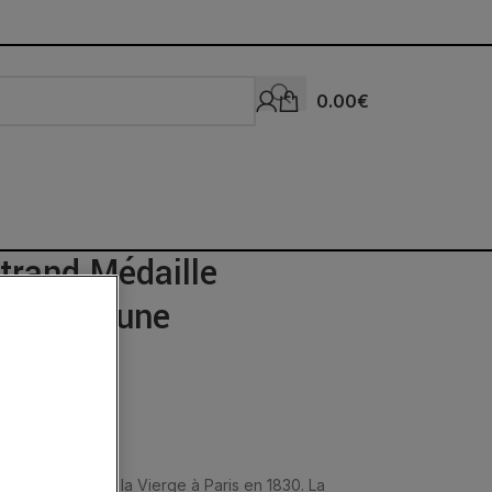
0.00
€
trand Médaille
oi Or Jaune
r l’apparition de la Vierge à Paris en 1830. La