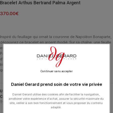
Bracelet Arthus Bertrand Palma Argent
370.00
€
Inspiré du feuillage qui ornait la couronne de Napoléon Bonaparte,
découvrez ce bracelet en argent rhodié. Sur sa chaîne, une feuille
est suspendue, tel le plumage d’un arbre. La nouvelle collection
Palma se décline sous une ligne de bagues, pendentifs, boucles
d’oreilles, bracelets et colliers et tire ses origines de la couronne
triomphale, distinction honorifique et symbole de gloire pour celui
qui la porte.
Continuer sans accepter
Daniel Gerard prend soin de votre vie privée
UGS :
A10230X000
Daniel Gerard utilise des cookies afin de faciliter la navigation,
Catégories :
ARTHUS BERTRAND
,
Bracelets
,
Bracelets
,
Palma
,
améliorer votre expérience d'achat, assurer la sécurité maximale du
Typologies
site, veiller à son bon fonctionnement et vous proposer du contenu
adapté.