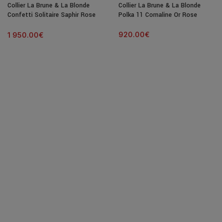
Collier La Brune & La Blonde
Collier La Brune & La Blonde
Confetti Solitaire Saphir Rose
Polka 11 Cornaline Or Rose
C?ur 0,50 ct
920.00
€
1 950.00
€