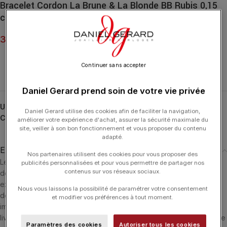
Bracelet Cordon La Brune & La Blonde BB Rubis 0,15
ct
370.00
€
Continuer sans accepter
Daniel Gerard prend soin de votre vie privée
UGS :
BC0006PGRURE
Daniel Gerard utilise des cookies afin de faciliter la navigation,
Catégorie :
LA BRUNE ET LA BLONDE
améliorer votre expérience d'achat, assurer la sécurité maximale du
site, veiller à son bon fonctionnement et vous proposer du contenu
adapté.
Expédition & Livraison
Nos partenaires utilisent des cookies pour vous proposer des
Les produits en stock sont généralement expédiés dans un délai
publicités personnalisées et pour vous permettre de partager nos
contenus sur vos réseaux sociaux.
de 24 heures ouvrées après réception du paiement. Ils sont
expédiés via le transporteur le plus adéquate en fonction du lieu
Nous vous laissons la possibilité de paramétrer votre consentement
de livraison. Si le produit n'est pas en stock il sera commandé
et modifier vos préférences à tout moment.
immédiatement et nous vous informerons dès sa réception. La
livraison est offerte dans les 3 pays suivants : Luxembourg - France
Paramètres des cookies
Autoriser tous les cookies