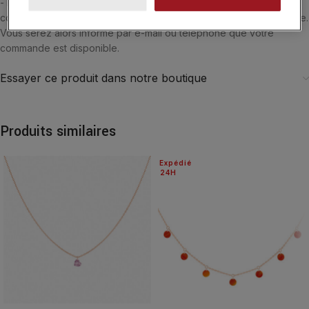
- Belgique. Si vous souhaitez être accueilli par l'un de nos
conseiller, vous pouvez choisir le retrait de vos achats en boutique.
Vous serez alors informé par e-mail ou téléphone que votre
commande est disponible.
Essayer ce produit dans notre boutique
Produits similaires
Expédié
24H