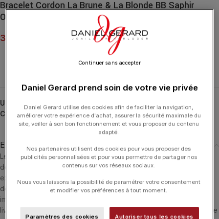
Bracelet Cordon La Brune & La Blonde BB Saphir
Orange 0,15 ct
330.00
€
Continuer sans accepter
Daniel Gerard prend soin de votre vie privée
UGS :
BC0011YGSAOR
Daniel Gerard utilise des cookies afin de faciliter la navigation,
Catégorie :
LA BRUNE ET LA BLONDE
améliorer votre expérience d'achat, assurer la sécurité maximale du
site, veiller à son bon fonctionnement et vous proposer du contenu
adapté.
Expédition & Livraison
Nos partenaires utilisent des cookies pour vous proposer des
Les produits en stock sont généralement expédiés dans un délai
publicités personnalisées et pour vous permettre de partager nos
contenus sur vos réseaux sociaux.
de 24 heures ouvrées après réception du paiement. Ils sont
expédiés via le transporteur le plus adéquate en fonction du lieu
Nous vous laissons la possibilité de paramétrer votre consentement
de livraison. Si le produit n'est pas en stock il sera commandé
et modifier vos préférences à tout moment.
immédiatement et nous vous informerons dès sa réception. La
livraison est offerte dans les 3 pays suivants : Luxembourg - France
Paramètres des cookies
Autoriser tous les cookies