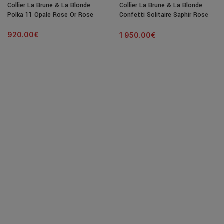
Collier La Brune & La Blonde
Collier La Brune & La Blonde
Polka 11 Opale Rose Or Rose
Confetti Solitaire Saphir Rose
C?ur 0,50 ct
920.00
€
1 950.00
€