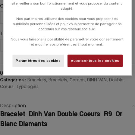
site, veiller à son bon fonctionnement et vous proposer du contenu
COULEUR DU CORDON
adapté.
Nos partenaires utilisent des cookies pour vous proposer des
publicités personnalisées et pour vous permettre de partager nos
contenus sur vos réseaux sociaux.
TAILLE DE CORDON
Nous vous laissons la possibilité de paramétrer votre consentement
et modifier vos préférences à tout moment.
Paramètres des cookies
Autoriser tous les cookies
UGS :
345112
Catégories :
Bracelets
,
Bracelets
,
Cordon
,
DINH VAN
,
Double
Cœurs
,
Typologies
Description
Bracelet Dinh Van Double Coeurs R9 Or
Blanc Diamants