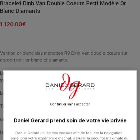
Bracelet Dinh Van Double Coeurs Petit Modèle Or
Blanc Diamants
1 120.00
€
Version or blanc des menottes R9 Dinh Van double cœurs sur
cordon noir or blanc et diamants.
Les Menottes dinh van prennent la forme de cœurs, pour
symboliser un lien d’amour ou d’amitié.
Les créations dinh van sont en or 750‰.
Continuer sans accepter
Taille du motif : 9 mm
or blanc 1.2 gr
Daniel Gerard prend soin de votre vie privée
Diamants extra-blancs: 0.08 carat
Daniel Gerard utilise des cookies afin de faciliter la navigation,
améliorer votre expérience d'achat, assurer la sécurité maximale du