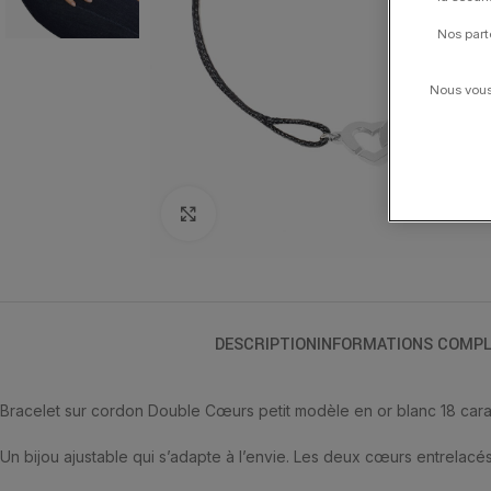
Nos part
Nous vous 
Click to enlarge
DESCRIPTION
INFORMATIONS COMPL
Bracelet sur cordon Double Cœurs petit modèle en or blanc 18 cara
Un bijou ajustable qui s’adapte à l’envie. Les deux cœurs entrelacé