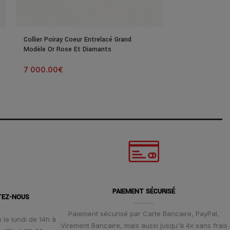
Collier Poiray Coeur Entrelacé Grand
Collier Poiray C
Modèle Or Rose Et Diamants
Or Blanc Et Dia
7 000.00
€
2 700.00
€
PAIEMENT SÉCURISÉ
TEZ-NOUS
Paiement sécurisé par Carte Bancaire, PayPal,
 le lundi de 14h à
Virement Bancaire, mais aussi jusqu'à 4x sans frais