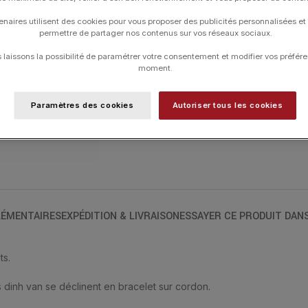
COULEUR DU CORDON
enaires utilisent des cookies pour vous proposer des publicités personnalisées et
permettre de partager nos contenus sur vos réseaux sociaux.
TAILLE DE CORDON
laissons la possibilité de paramétrer votre consentement et modifier vos préfére
moment.
Paramètres des cookies
Autoriser tous les cookies
UGS :
345107
Catégories :
Bracelets
,
Bracelets
,
DINH
ÉMENTAIRES
EXPÉDITION & LIVRAISON
ESSAYER CE PRODUIT DAN
ts.
s dinh van se déclinent en bracelet sur cordon.