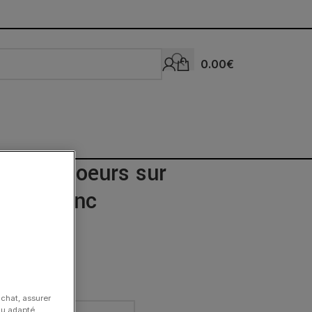
0.00
€
Double Coeurs sur
e Or Blanc
achat, assurer
nu adapté.