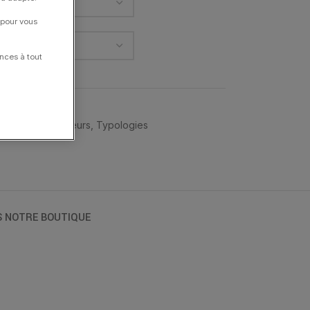
 pour vous
nces à tout
 VAN
,
Double Cœurs
,
Typologies
S NOTRE BOUTIQUE