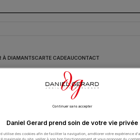
R À DIAMANTS
CARTE CADEAU
CONTACT
Bracelet Dinh Van 
Cordon Petit Modèl
850.00
€
Continuer sans accepter
Daniel Gerard prend soin de votre vie privée
d utilise des cookies afin de faciliter la navigation, améliorer votre expérience d'
ité maximale du site, veiller à son bon fonctionnement et vous proposer du conte