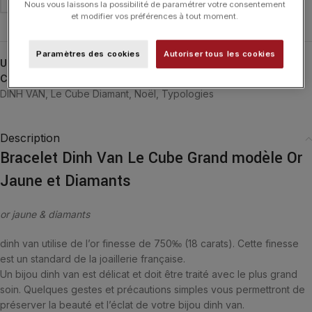
Nous vous laissons la possibilité de paramétrer votre consentement
et modifier vos préférences à tout moment.
Paramètres des cookies
Autoriser tous les cookies
UGS :
308701
Catégories :
24H-DINHVAN
,
Bijoux Noël
,
Bracelets
,
Bracelets
,
DINH VAN
,
Le Cube Diamant
,
Noël
,
Typologies
Description
Bracelet Dinh Van Le Cube Grand modèle Or
Jaune et Diamants
or jaune & diamants
dinh van utilise de l’or finesse de 750‰ (18 carats). Cette finesse
est un standard de la joaillerie française.
Un bijou dinh van est délicat et doit être traité avec le plus grand
soin. Quelques gestes et précautions simples vous permettront de
préserver la beauté et l’éclat de votre bijou dinh van.