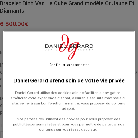
Bracelet Dinh Van Le Cube Grand modèle Or Jaune Et
Diamants
6 800.00
€
Bracelet Le Cube Diamant grand modèle en or jaune et diamants.
L’iconique bracelet Le Cube Diamant s’épure de son pavage
Continuer sans accepter
diamants pour plus de légèreté. Comme en lévitation seuls les deux
diamants viennent parapher son allure structurée reconnaissable
Daniel Gerard prend soin de votre vie privée
entre toutes.
Daniel Gerard utilise des cookies afin de faciliter la navigation,
Des nouveautés gorgées de couleurs, de chaleur qui nous
améliorer votre expérience d'achat, assurer la sécurité maximale du
site, veiller à son bon fonctionnement et vous proposer du contenu
donnent irrémédiablement envie d’accumulation avec sa version
adapté.
pavée.
Nos partenaires utilisent des cookies pour vous proposer des
publicités personnalisées et pour vous permettre de partager nos
TAILLE
contenus sur vos réseaux sociaux.