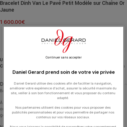
Bracelet Dinh Van Le Pavé Petit Modèle sur Chaîne Or
Jaune
1 600.00
€
Continuer sans accepter
UGS :
368301
Catégories :
Bracelets
,
Bracelets
,
DINH VAN
,
Le Pavé
,
Typologies
Daniel Gerard prend soin de votre vie privée
Description
Daniel Gerard utilise des cookies afin de faciliter la navigation,
améliorer votre expérience d'achat, assurer la sécurité maximale du
Bracelet sur chaîne Le Pavé en or jaune 18 carats.
site, veiller à son bon fonctionnement et vous proposer du contenu
adapté.
À la fois discret et symbolique, ce bracelet sur chaîne Le Pavé en
Nos partenaires utilisent des cookies pour vous proposer des
or jaune 18 carats habille le poignet d’un éclat aux formes
publicités personnalisées et pour vous permettre de partager nos
géométriques.
contenus sur vos réseaux sociaux.
Né d’un symbole parisien chargé d’histoire, Le Pavé s’invite au
Nous vous laissons la possibilité de paramétrer votre consentement