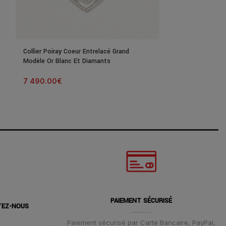
Collier Poiray Coeur Entrelacé Grand
Collier Poiray C
Modèle Or Blanc Et Diamants
Or Rose Et Dia
7 490.00
€
2 500.00
€
PAIEMENT SÉCURISÉ
TEZ-NOUS
Paiement sécurisé par Carte Bancaire, PayPal,