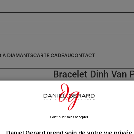
R À DIAMANTS
CARTE CADEAU
CONTACT
Bracelet Dinh Van 
Jaune Sur Cordon N
1 080.00
€
Continuer sans accepter
Daniel Gerard prend soin de votre vie privée
Martelé à la main, chaque bracelet est u