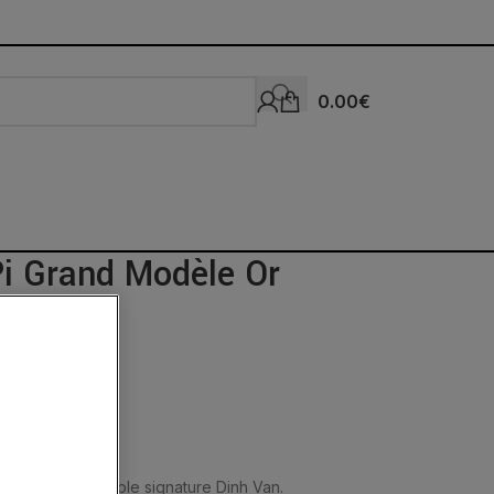
0.00
€
Pi Grand Modèle Or
oir
nique. Une véritable signature Dinh Van.