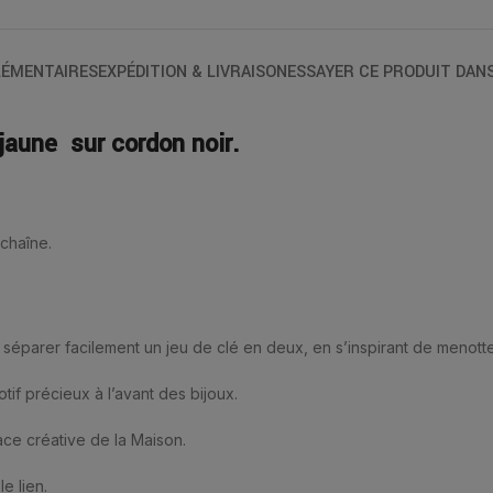
ÉMENTAIRES
EXPÉDITION & LIVRAISON
ESSAYER CE PRODUIT DAN
jaune sur cordon noir.
chaîne.
éparer facilement un jeu de clé en deux, en s’inspirant de menottes
if précieux à l’avant des bijoux.
dace créative de la Maison.
e lien.