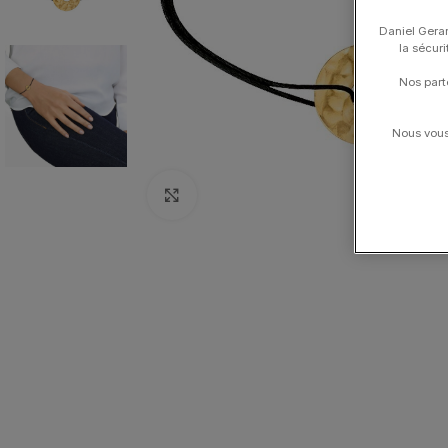
Daniel Gerar
la sécur
Nos part
Nous vous 
Click to enlarge