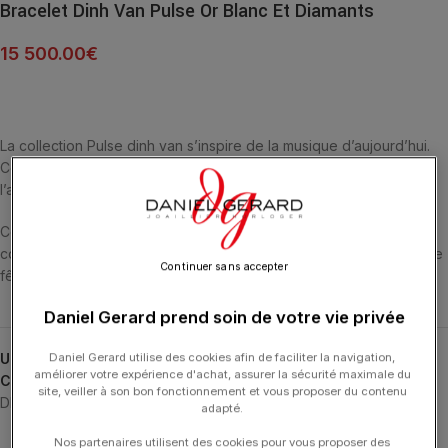
Bracelet Dinh Van Pulse Or Blanc Et Diamants
15 500.00
€
La collection Pulse dinh van s’inspire de la musique d’aujourd’hui.
Comme une pulsation, les diamants sont propulsés d’un vide à
l’autre créant ainsi une pluie de diamants.
Ces nouvelles créations se réhaussent d’un pavage diamant et
confèrent à ces monochromes d’ors blancs et roses des allures de
Continuer sans accepter
fêtes.
Daniel Gerard prend soin de votre vie privée
UGS :
328122
Daniel Gerard utilise des cookies afin de faciliter la navigation,
améliorer votre expérience d'achat, assurer la sécurité maximale du
Catégories :
24H-DINHVAN
,
Bijoux Noël
,
Bracelets
,
Bracelets
,
site, veiller à son bon fonctionnement et vous proposer du contenu
DINH VAN
,
Noël
,
Pulse
,
Typologies
adapté.
Nos partenaires utilisent des cookies pour vous proposer des