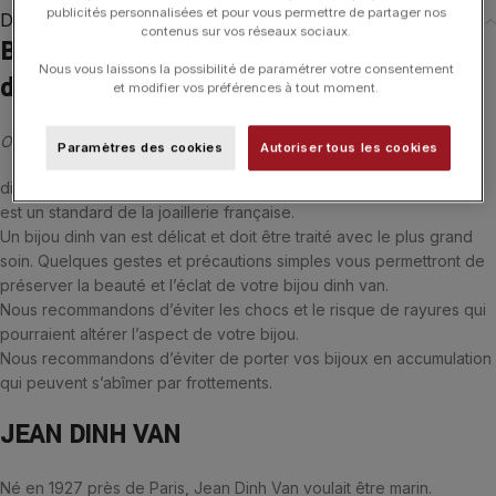
publicités personnalisées et pour vous permettre de partager nos
Description
contenus sur vos réseaux sociaux.
Bracelet Dinh Van Pulse Or blanc et
Nous vous laissons la possibilité de paramétrer votre consentement
diamants
et modifier vos préférences à tout moment.
Or blanc & diamants.
Paramètres des cookies
Autoriser tous les cookies
dinh van utilise de l’or finesse de 750‰ (18 carats). Cette finesse
est un standard de la joaillerie française.
Un bijou dinh van est délicat et doit être traité avec le plus grand
soin. Quelques gestes et précautions simples vous permettront de
préserver la beauté et l’éclat de votre bijou dinh van.
Nous recommandons d’éviter les chocs et le risque de rayures qui
pourraient altérer l’aspect de votre bijou.
Nous recommandons d’éviter de porter vos bijoux en accumulation
qui peuvent s’abîmer par frottements.
JEAN DINH VAN
Né en 1927 près de Paris, Jean Dinh Van voulait être marin.