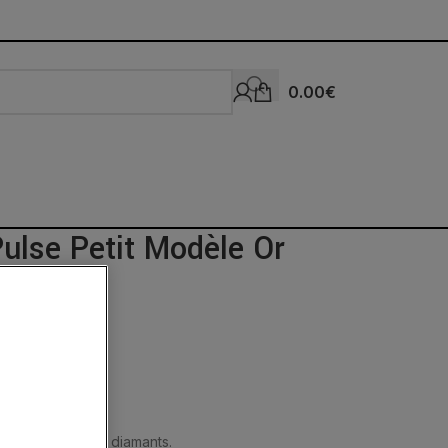
0.00
€
Pulse Petit Modèle Or
8 carats serti de diamants.