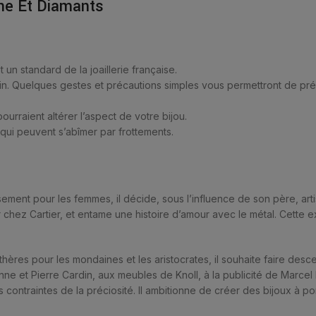
une Et Diamants
 un standard de la joaillerie française.
soin. Quelques gestes et précautions simples vous permettront de prés
urraient altérer l’aspect de votre bijou.
ui peuvent s’abîmer par frottements.
ement pour les femmes, il décide, sous l’influence de son père, arti
ier chez Cartier, et entame une histoire d’amour avec le métal. Cette 
res pour les mondaines et les aristocrates, il souhaite faire descend
ne et Pierre Cardin, aux meubles de Knoll, à la publicité de Marcel
des contraintes de la préciosité. Il ambitionne de créer des bijoux à 