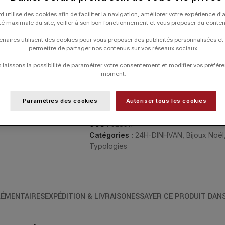
d utilise des cookies afin de faciliter la navigation, améliorer votre expérience d'
Le bracelet Pulse se décline dans une ve
ité maximale du site, veiller à son bon fonctionnement et vous proposer du conte
continue de marquer le tempo d’aujourd’hu
peut s’accumuler avec sa version grand 
enaires utilisent des cookies pour vous proposer des publicités personnalisées et
permettre de partager nos contenus sur vos réseaux sociaux.
sur chaîne Menottes dinh van.
laissons la possibilité de paramétrer votre consentement et modifier vos préfére
moment.
TAILLE
Paramètres des cookies
Autoriser tous les cookies
UGS :
328511
Catégories :
24H-DINHVAN
,
Bijoux Noël
Typologies
ÉMENTAIRES
EXPÉDITION & LIVRAISON
ESSAYER CE PRODUIT DAN