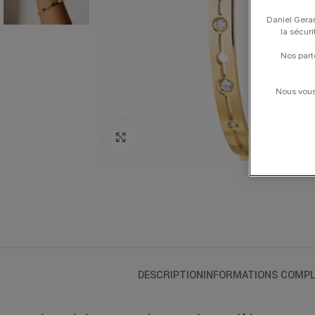
Daniel Gerar
la sécur
Nos part
Nous vous 
Click to enlarge
DESCRIPTION
INFORMATIONS COMPL