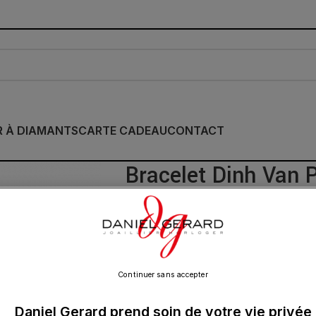
R À DIAMANTS
CARTE CADEAU
CONTACT
Bracelet Dinh Van 
Jaune Et Diamants
6 200.00
€
Continuer sans accepter
Daniel Gerard prend soin de votre vie privée
Bracelet Pulse petit modèle en or jaune 1