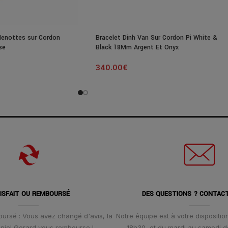
Menottes sur Cordon
Bracelet Dinh Van Sur Cordon Pi White &
se
Black 18Mm Argent Et Onyx
340.00
€
ISFAIT OU REMBOURSÉ
DES QUESTIONS ? CONTAC
oursé : Vous avez changé d'avis, la
Notre équipe est à votre disposition
Daniel Gerard vous rembourse !
18h30, et du mardi au samedi d