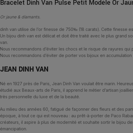
Bracelet Dinh Van Pulse Petit Modèle Or Ja
Or jaune & diamants.
dinh van utilise de l’or finesse de 750‰ (18 carats). Cette finesse est
Un bijou dinh van est délicat et doit être traité avec le plus grand 
van.
Nous recommandons d’éviter les chocs et le risque de rayures qui po
Nous recommandons d’éviter de porter vos bijoux en accumulation q
JEAN DINH VAN
Né en 1927 près de Paris, Jean Dinh Van voulait être marin. Heureus
étudié aux Beaux-arts de Paris, il apprend le métier d’artisan joaill
très personnelle du luxe et de la beauté.
Au milieu des années 60, fatigué de façonner des fleurs et des panthè
époque, à tout ce qui est nouveau : au prêt-à-porter de Paco Raban
créateurs, il aspire à plus de modernité et souhaite sortir le bijou 
émancipation.