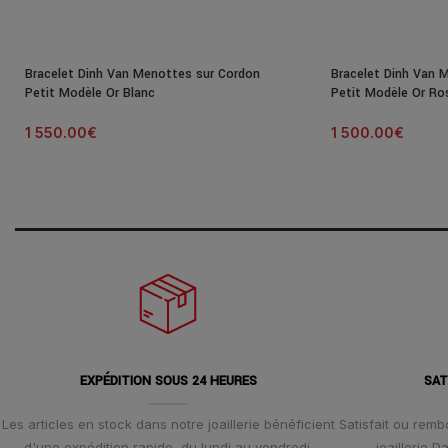
Bracelet Dinh Van Menottes sur Cordon
Bracelet Dinh Van 
Petit Modèle Or Blanc
Petit Modèle Or Ro
1 550.00
€
1 500.00
€
EXPÉDITION SOUS 24 HEURES
SAT
Les articles en stock dans notre joaillerie bénéficient
Satisfait ou remb
d'une expédition rapide, du lundi au vendredi.
joaillerie 