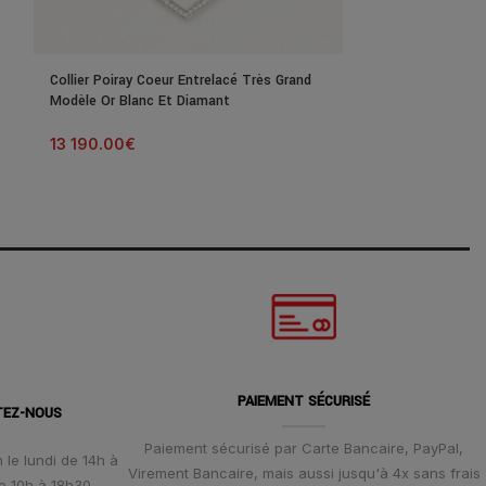
Collier Poiray Coeur Entrelacé Très Grand
Collier Poiray C
Modèle Or Blanc Et Diamant
Modèle Or Rose
13 190.00
€
12 320.00
€
PAIEMENT SÉCURISÉ
TEZ-NOUS
Paiement sécurisé par Carte Bancaire, PayPal,
 le lundi de 14h à
Virement Bancaire, mais aussi jusqu'à 4x sans frais
e 10h à 18h30.