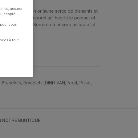
achat, assurer
rsion plus fine en or jaune sertie de diamants et
nu adapté.
i. Un jonc intemporel qui habille le poignet et
modèle, un jonc Serrure ou encore un bracelet
 pour vous
nces à tout
,
Bracelets
,
Bracelets
,
DINH VAN
,
Noël
,
Pulse
,
S NOTRE BOUTIQUE