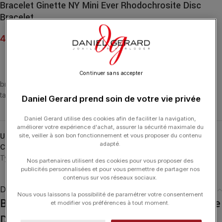
Bracelet Ginette NY Mini Ever Rhodochrosite Disc
Bracelet
420.00
€
Continuer sans accepter
bracelet or rose 18 carats et rhodochrosite, 17 cm
taille du motif : 6 mm
Daniel Gerard prend soin de votre vie privée
Daniel Gerard utilise des cookies afin de faciliter la navigation,
améliorer votre expérience d'achat, assurer la sécurité maximale du
site, veiller à son bon fonctionnement et vous proposer du contenu
UGS :
BEVERC3
adapté.
Catégories :
Bracelets
,
Bracelets
,
GINETTE NY
,
Mini Ever
,
Typologies
Nos partenaires utilisent des cookies pour vous proposer des
publicités personnalisées et pour vous permettre de partager nos
contenus sur vos réseaux sociaux.
Description
Nous vous laissons la possibilité de paramétrer votre consentement
Bracelet Ginette NY Mini Ever Rhodochrosite
et modifier vos préférences à tout moment.
Disc Bracelet