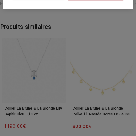
Essayer ce produit dans notre boutique
Produits similaires
Collier La Brune & La Blonde Lily
Collier La Brune & La Blonde
Saphir Bleu 0,13 ct
Polka 11 Nacrée Dorée Or Jaune
42cm
1 190.00
€
920.00
€