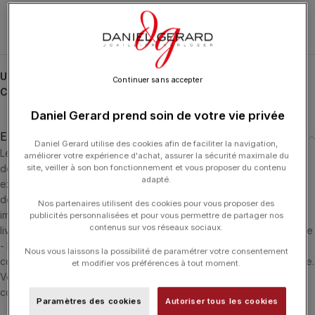
UGS :
BT0018WGDI
Continuer sans accepter
Catégorie :
LA BRUNE ET LA BLONDE
Daniel Gerard prend soin de votre vie privée
Expédition & Livraison
Daniel Gerard utilise des cookies afin de faciliter la navigation,
Les produits en stock sont généralement expédiés dans un délai
améliorer votre expérience d'achat, assurer la sécurité maximale du
de 24 heures ouvrées après réception du paiement. Ils sont
site, veiller à son bon fonctionnement et vous proposer du contenu
adapté.
expédiés via le transporteur le plus adéquate en fonction du lieu
de livraison. Si le produit n'est pas en stock il sera commandé
Nos partenaires utilisent des cookies pour vous proposer des
immédiatement et nous vous informerons dès sa réception. La
publicités personnalisées et pour vous permettre de partager nos
contenus sur vos réseaux sociaux.
livraison est offerte dans les 3 pays suivants : Luxembourg - France
- Belgique. Si vous souhaitez être accueilli par l'un de nos
Nous vous laissons la possibilité de paramétrer votre consentement
conseiller, vous pouvez choisir le retrait de vos achats en boutique.
et modifier vos préférences à tout moment.
Vous serez alors informé par e-mail ou téléphone que votre
commande est disponible.
Paramètres des cookies
Autoriser tous les cookies