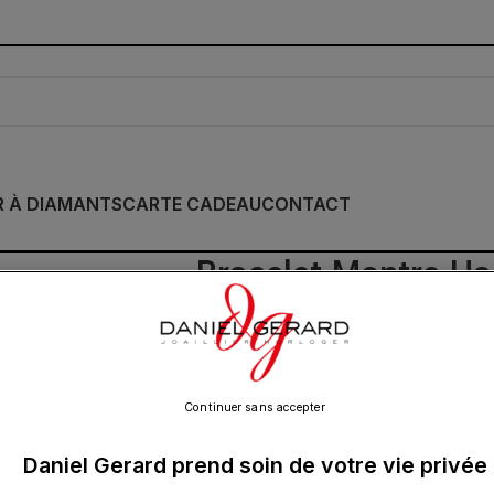
R À DIAMANTS
CARTE CADEAU
CONTACT
Bracelet Montre Ha
Murph 38 Acier En
145.00
€
Continuer sans accepter
Daniel Gerard prend soin de votre vie privée