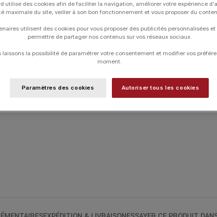
d utilise des cookies afin de faciliter la navigation, améliorer votre expérience d'
ité maximale du site, veiller à son bon fonctionnement et vous proposer du conte
UGS :
H6050000281
Catégories :
24H-BRACELETS
,
ACCESS
enaires utilisent des cookies pour vous proposer des publicités personnalisées et
permettre de partager nos contenus sur vos réseaux sociaux.
laissons la possibilité de paramétrer votre consentement et modifier vos préfére
moment.
Paramètres des cookies
Autoriser tous les cookies
ÉMENTAIRES
EXPÉDITION & LIVRAISON
ESSAYER CE PRODUIT DAN