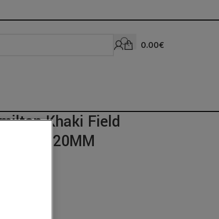
0.00
€
milton Khaki Field
trecorne 20MM