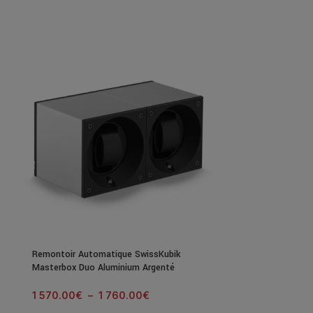
Remontoir Automatique SwissKubik
Remontoir Auto
Masterbox Duo Aluminium Argenté
Masterbox Alum
1 570.00
€
–
1 760.00
€
800.00
€
–
8