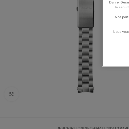
Daniel Gerar
la sécur
Nos part
Nous vous 
Click to enlarge
DESCRIPTION
INFORMATIONS COMPL