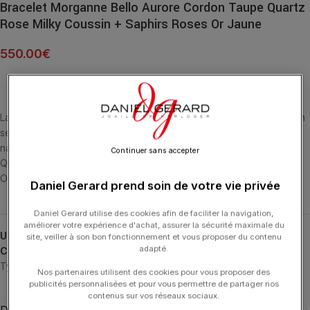
Bracelet Morganne Bello Aurore Cordon Taupe Quartz
Rose Milky Coussin + Saphirs Roses Or Jaune
550.00
€
La pierre est illuminée par l’éclat des saphirs finement sertis en son
sein. Une sublime combinaison entre la beauté des pierres
naturelles et l’art du joaillier. BRACELET AURORE CORDON TAUPE
Continuer sans accepter
QUARTZ ROSE MILKY COUSSIN (5.60 CARATS) + SAPHIRS ROSES
OR JAUNE 18 CARATS
Daniel Gerard prend soin de votre vie privée
Daniel Gerard utilise des cookies afin de faciliter la navigation,
améliorer votre expérience d'achat, assurer la sécurité maximale du
UGS :
FR12X47YA170
site, veiller à son bon fonctionnement et vous proposer du contenu
adapté.
Catégories :
Aurore
,
Bracelets
,
Bracelets
,
MORGANNE BELLO
,
Typologies
Nos partenaires utilisent des cookies pour vous proposer des
publicités personnalisées et pour vous permettre de partager nos
contenus sur vos réseaux sociaux.