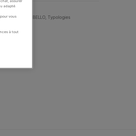
achat, assurer
nu adapté.
 pour vous
ets
,
MORGANNE BELLO
,
Typologies
nces à tout