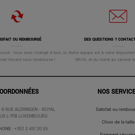
ISFAIT OU REMBOURSÉ
DES QUESTIONS ? CONTAC
oursé : Vous avez changé d'avis, la
Notre équipe est à votre disposition
Daniel Gerard vous rembourse !
18h30, et du mardi au samedi d
OORDONNÉES
NOS SERVIC
: 6 RUE ALDRINGEN - ROYAL
Satisfait ou rembou
IUS L-1118 LUXEMBOURG
Choix de la taille
PHONE
: +352 2 451 30 55
Paiement sécuris