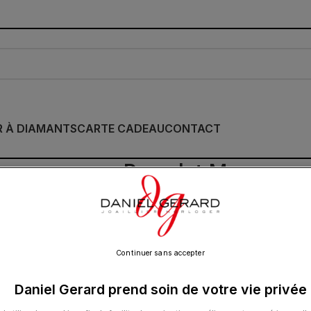
R À DIAMANTS
CARTE CADEAU
CONTACT
Bracelet Morganne 
Blanche & Quartz 
1 350.00
€
Continuer sans accepter
Daniel Gerard prend soin de votre vie privée