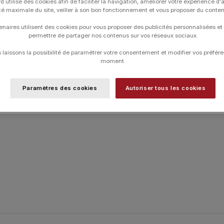
d utilise des cookies afin de faciliter la navigation, améliorer votre expérience d'
ité maximale du site, veiller à son bon fonctionnement et vous proposer du conte
UGS :
22Y111T175
enaires utilisent des cookies pour vous proposer des publicités personnalisées et
Catégories :
Bouquet
,
Bracelets
,
Bracel
permettre de partager nos contenus sur vos réseaux sociaux.
laissons la possibilité de paramétrer votre consentement et modifier vos préfére
moment.
Paramètres des cookies
Autoriser tous les cookies