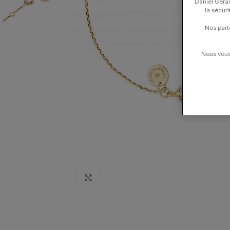
Daniel Gerar
la sécur
Nos part
Nous vous 
Click to enlarge