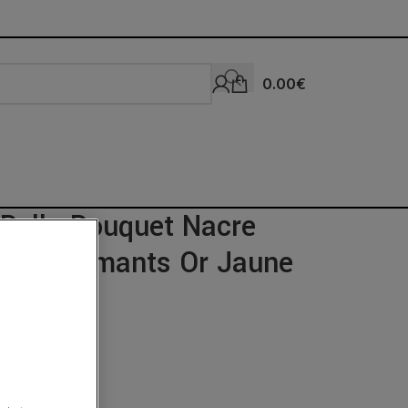
0.00
€
Bello Bouquet Nacre
Rose Diamants Or Jaune