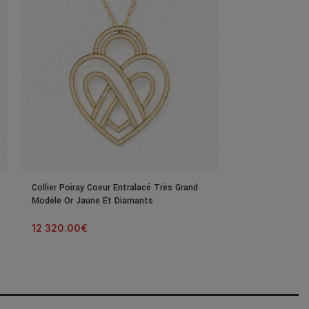
Collier Poiray Coeur Entralacé Très Grand
Collier Poiray C
Modèle Or Jaune Et Diamants
Or Blanc Et Dia
12 320.00
€
2 700.00
€