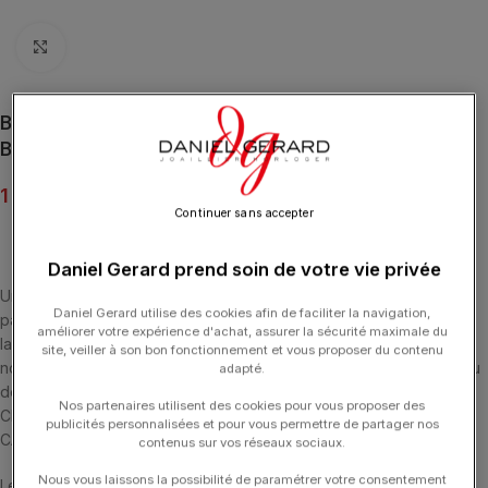
Click to enlarge
Bracelet Morganne Bello Chance Diamants Sertis Or
Blanc
1 850.00
€
Continuer sans accepter
Daniel Gerard prend soin de votre vie privée
Un symbole de bonne fortune, un volume courbe aux proportions
Daniel Gerard utilise des cookies afin de faciliter la navigation,
parfaites finement pavé de diamants, toute la virtuosité créative et
améliorer votre expérience d'achat, assurer la sécurité maximale du
la subtilité du style Morganne Bello donnent naissance à cette
site, veiller à son bon fonctionnement et vous proposer du contenu
nouvelle collection. La chance est la poésie de la vie, le sourire du
adapté.
destin, ces précieux talismans l’incarneront désormais. BRACELET
Nos partenaires utilisent des cookies pour vous proposer des
CHANCE DIAMANTS SERTIS (0.284 CARATS) OR BLANC 18
publicités personnalisées et pour vous permettre de partager nos
CARATS.
contenus sur vos réseaux sociaux.
Nous vous laissons la possibilité de paramétrer votre consentement
Les bracelets ont une longueur de 17 cm et ont 4 anneaux de