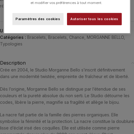
et modifier vos préférences à tout moment.
réglage.
Paramètres des cookies
Autoriser tous les cookies
UGS :
3032WB100D
Catégories :
Bracelets
,
Bracelets
,
Chance
,
MORGANNE BELLO
,
Typologies
Description
Crée en 2004, le Studio Morganne Bello s’inscrit définitivement
dans une modernité twistée, empreinte de fraîcheur et de liberté.
Dès l’origine, Morganne Bello se distingue par l’étendue de ses
couleurs et la pureté absolue du non serti. Le Studio détourne les
codes, libère la pierre, magnifie sa fragilité et allège le bijou.
La nacre fait partie de la famille des pierres organiques. Elle
symbolise la féminité et la protection. La nacre constitue la doublure
lisse d’éclat irisé des coquilles. Elle est utilisée comme pierre