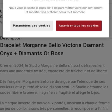
Nous vous laissons la possibilité de paramétrer votre consentement
UGS :
3032PB115D
et modifier vos préférences à tout moment.
Catégories :
Bracelets
,
Bracelets
,
MORGANNE BELLO
,
Typologies
,
Victoria
Paramètres des cookies
Autoriser tous les cookies
Description
Bracelet Morganne Bello Victoria Diamant
Onyx + Diamants Or Rose
Crée en 2004, le Studio Morganne Bello s’inscrit définitivement
dans une modernité twistée, empreinte de fraîcheur et de liberté.
Dès l’origine, Morganne Bello se distingue par l’étendue de ses
couleurs et la pureté absolue du non serti. Le Studio détourne les
codes, libère la pierre, magnifie sa fragilité et allège le bijou.
La marque invente de nouveaux portés, inspirant à chaque femme
un jeu de combinaisons très personnelles, à recomposer à l’infini.