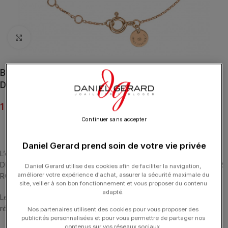
Click to enlarge
Bracelet Morganne Bello Victoria Diamant Onyx +
Diamants Or Rose
1 450.00
€
Continuer sans accepter
Daniel Gerard prend soin de votre vie privée
L’expression parfaite de l’art joaillier. BRACELET VICTORIA
DIAMANTS ONYX (2.47 CARATS) + DIAMANTS (0.128 CARATS) OR
Daniel Gerard utilise des cookies afin de faciliter la navigation,
améliorer votre expérience d'achat, assurer la sécurité maximale du
ROSE 18 CARATS.
site, veiller à son bon fonctionnement et vous proposer du contenu
adapté.
Les bracelets ont une longueur de 17 cm et ont 4 anneaux de
réglage.
Nos partenaires utilisent des cookies pour vous proposer des
publicités personnalisées et pour vous permettre de partager nos
contenus sur vos réseaux sociaux.