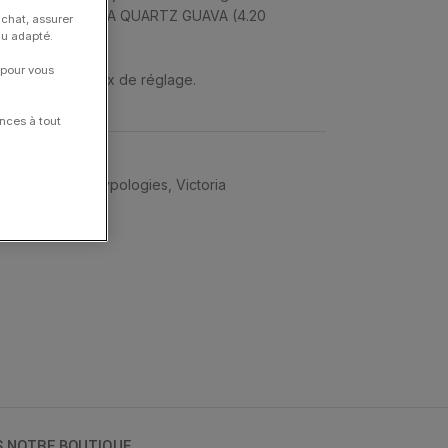
BRACELET VICTORIA QUARTZ GUAVA (4.20
achat, assurer
nu adapté.
 pour vous
 et ont 4 anneaux de réglage.
nces à tout
ANNE BELLO
,
Typologies
,
Victoria
S NOTRE BOUTIQUE