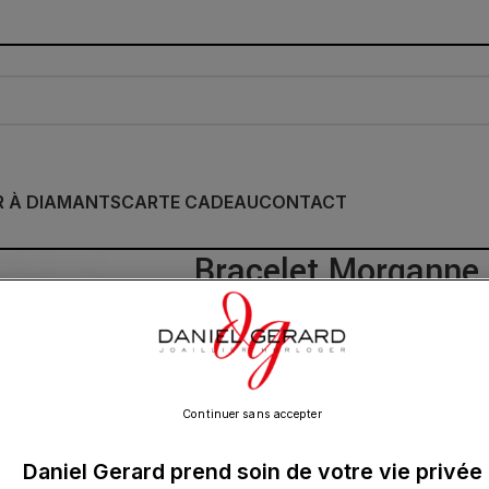
R À DIAMANTS
CARTE CADEAU
CONTACT
Bracelet Morganne 
Guava Or Jaune
750.00
€
Continuer sans accepter
Daniel Gerard prend soin de votre vie privée
La quintessence du style Morganne Bello 