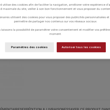
empreintes d’élégance et de pureté. 
d utilise des cookies afin de faciliter la navigation, améliorer votre expérience d'
ité maximale du site, veiller à son bon fonctionnement et vous proposer du conte
CARATS) ET OR JAUNE 18 CARATS.
enaires utilisent des cookies pour vous proposer des publicités personnalisées et
Les bracelets ont une longueur de 17 cm
permettre de partager nos contenus sur vos réseaux sociaux.
laissons la possibilité de paramétrer votre consentement et modifier vos préfére
moment.
UGS :
7032YB145
Catégories :
Bracelets
,
Bracelets
,
MORG
Paramètres des cookies
Autoriser tous les cookies
ÉMENTAIRES
EXPÉDITION & LIVRAISON
ESSAYER CE PRODUIT DAN