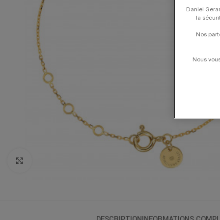
Daniel Gerar
la sécur
Nos part
Nous vous 
Click to enlarge
DESCRIPTION
INFORMATIONS COMPL