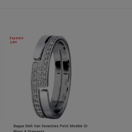
Expédié
Expédié
24H
24H
Bague Dinh Van Seventies Petit Modèle Or
Bracelet Dinh V
Blanc & Diamants
Black 18Mm Arg