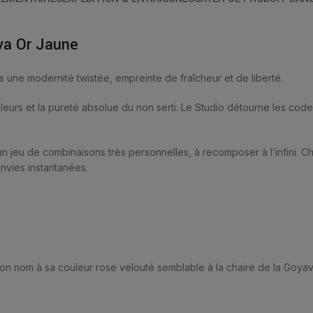
va Or Jaune
s une modernité twistée, empreinte de fraîcheur et de liberté.
urs et la pureté absolue du non serti. Le Studio détourne les codes, l
 jeu de combinaisons très personnelles, à recomposer à l’infini. 
nvies instantanées.
it son nom à sa couleur rose velouté semblable à la chaire de la Goya