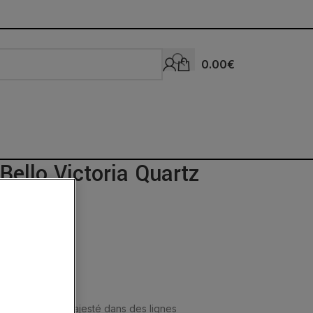
0.00
€
Bello Victoria Quartz
: la pierre en majesté dans des lignes