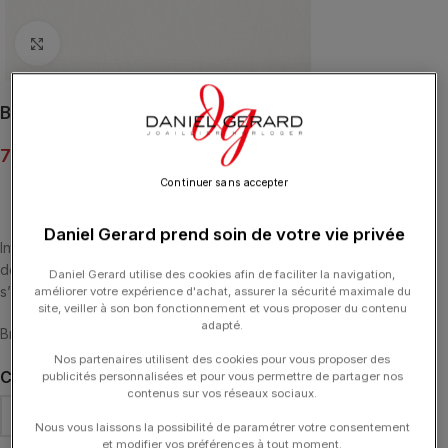
Click to enlarge
Bracelet Poiray Coeur Entrelacé sur Cordon Or Jaune
730.00
€
Continuer sans accepter
Daniel Gerard prend soin de votre vie privée
Intemporelle de la Maison Poiray, la collection Cœur Entrelacé se
dévoile sous des lignes épurées, aux courbes généreuses, et
Daniel Gerard utilise des cookies afin de faciliter la navigation,
s’habille d’or ou de diamants pour célébrer tous les amours.
améliorer votre expérience d'achat, assurer la sécurité maximale du
site, veiller à son bon fonctionnement et vous proposer du contenu
adapté.
Bracelet Cœur Entrelacé en or jaune sur cordon.
Nos partenaires utilisent des cookies pour vous proposer des
COULEUR DU CORDON
publicités personnalisées et pour vous permettre de partager nos
contenus sur vos réseaux sociaux.
Nous vous laissons la possibilité de paramétrer votre consentement
et modifier vos préférences à tout moment.