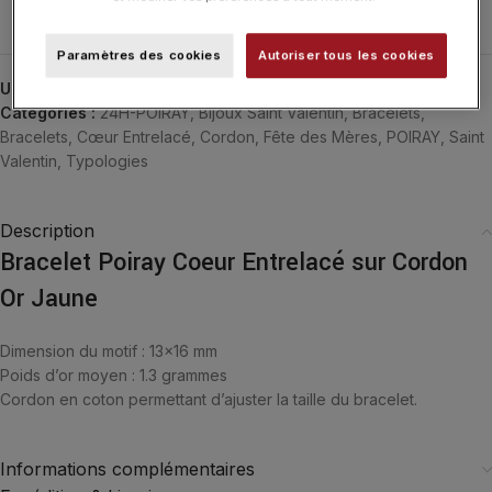
Effacer
Paramètres des cookies
Autoriser tous les cookies
UGS :
528220
Catégories :
24H-POIRAY
,
Bijoux Saint Valentin
,
Bracelets
,
Bracelets
,
Cœur Entrelacé
,
Cordon
,
Fête des Mères
,
POIRAY
,
Saint
Valentin
,
Typologies
Description
Bracelet Poiray Coeur Entrelacé sur Cordon
Or Jaune
Dimension du motif : 13×16 mm
Poids d’or moyen : 1.3 grammes
Cordon en coton permettant d’ajuster la taille du bracelet.
Informations complémentaires